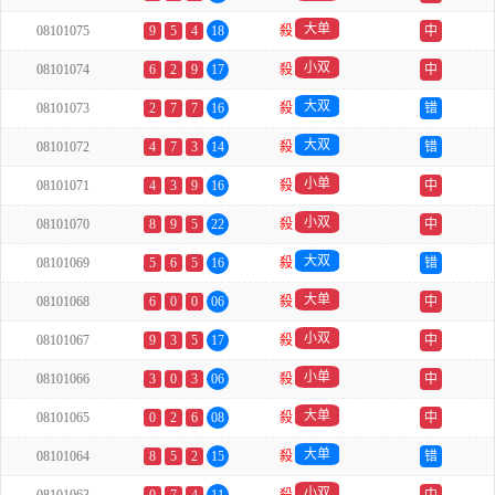
大单
08101075
9
5
4
18
殺
中
小双
08101074
6
2
9
17
殺
中
大双
08101073
2
7
7
16
殺
错
大双
08101072
4
7
3
14
殺
错
小单
08101071
4
3
9
16
殺
中
小双
08101070
8
9
5
22
殺
中
大双
08101069
5
6
5
16
殺
错
大单
08101068
6
0
0
06
殺
中
小双
08101067
9
3
5
17
殺
中
小单
08101066
3
0
3
06
殺
中
大单
08101065
0
2
6
08
殺
中
大单
08101064
8
5
2
15
殺
错
小双