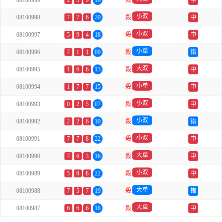
08100999
2
5
9
16
殺
中
小双
08100998
7
7
6
20
殺
中
小双
08100997
5
9
4
18
殺
中
小单
08100996
7
1
1
09
殺
错
大双
08100995
1
6
6
13
殺
中
小单
08100994
1
7
7
15
殺
中
小双
08100993
0
2
5
07
殺
中
小双
08100992
2
2
6
10
殺
错
小双
08100991
7
7
8
22
殺
中
大单
08100990
7
6
3
16
殺
中
小双
08100989
5
9
8
22
殺
中
大单
08100988
7
5
7
19
殺
错
大单
08100987
6
6
6
18
殺
中