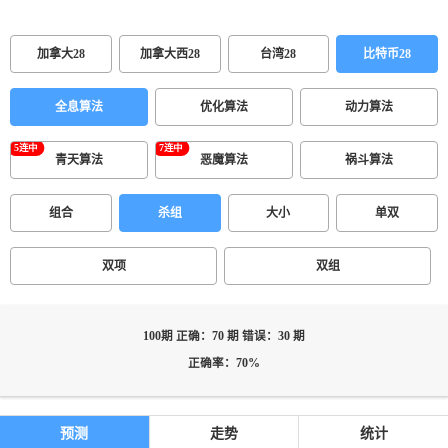
加拿大28
加拿大西28
台湾28
比特币28
全息算法
优化算法
动力算法
青天算法
恶魔算法
祸斗算法
组合
杀组
大小
单双
双项
双组
100期 正确：70 期 错误：30 期
正确率：70%
预测
走势
统计