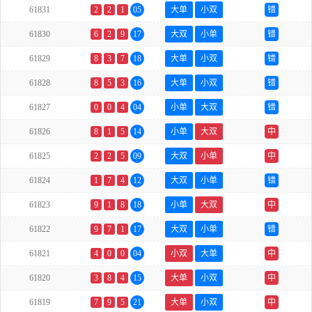
61831
2
2
1
05
大单
小双
错
61830
6
2
9
17
大双
小单
错
61829
8
3
7
18
大单
小双
错
61828
8
5
3
16
大单
小双
错
61827
0
0
4
04
小单
大双
错
61826
8
1
5
14
小单
大双
中
61825
2
2
5
09
大双
小单
中
61824
1
7
4
12
大双
小单
错
61823
9
1
8
18
小单
大双
中
61822
9
7
1
17
大双
小单
错
61821
4
0
0
04
小双
大单
中
61820
3
8
4
15
大单
小双
中
61819
7
9
5
21
大单
小双
中