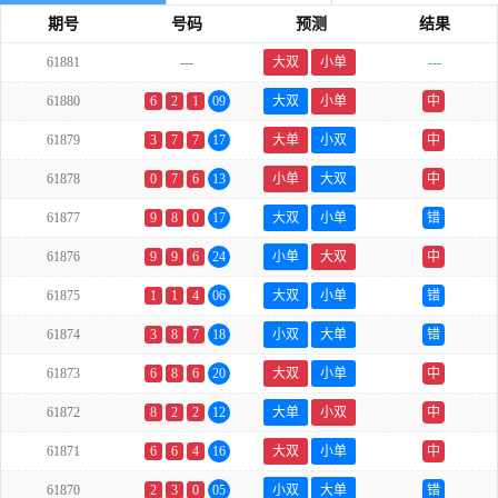
期号
号码
预测
结果
61881
---
大双
小单
---
61880
6
2
1
09
大双
小单
中
61879
3
7
7
17
大单
小双
中
61878
0
7
6
13
小单
大双
中
61877
9
8
0
17
大双
小单
错
61876
9
9
6
24
小单
大双
中
61875
1
1
4
06
大双
小单
错
61874
3
8
7
18
小双
大单
错
61873
6
8
6
20
大双
小单
中
61872
8
2
2
12
大单
小双
中
61871
6
6
4
16
大双
小单
中
61870
2
3
0
05
小双
大单
错