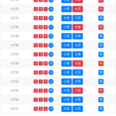
61793
5
6
0
11
大双
小单
中
61792
2
9
7
18
小单
大双
中
61791
8
9
7
24
大单
小双
错
61790
0
9
8
17
小双
大单
中
61789
9
6
9
24
小双
大单
错
61788
4
6
7
17
小单
大双
错
61787
7
4
3
14
小双
大单
错
61786
4
7
9
20
小单
大双
中
61785
6
4
0
10
小单
大双
错
61784
6
7
9
22
小双
大单
错
61783
6
0
2
08
大单
小双
中
61782
7
1
5
13
小双
大单
错
61781
8
8
2
18
大单
小双
错