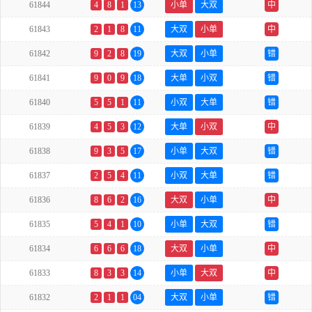
61844
4
8
1
13
小单
大双
中
61843
2
1
8
11
大双
小单
中
61842
9
2
8
19
大双
小单
错
61841
9
0
9
18
大单
小双
错
61840
5
5
1
11
小双
大单
错
61839
4
5
3
12
大单
小双
中
61838
9
3
5
17
小单
大双
错
61837
2
5
4
11
小双
大单
错
61836
8
6
2
16
大双
小单
中
61835
5
4
1
10
小单
大双
错
61834
6
6
6
18
大双
小单
中
61833
8
3
3
14
小单
大双
中
61832
2
1
1
04
大双
小单
错