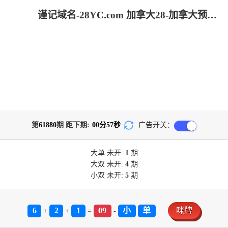
谨记域名-28YC.com 加拿大28-加拿大预测网|加拿大PC在线预测|28在线预测咪牌查询|加拿大PC结果查询_专注研究_加拿大2.8_官方数据!
第
61880
期 距下期:
00
分
57
秒
广告开关：
大单
未开:
1
期
大双
未开:
4
期
小双
未开:
5
期
6
2
1
09
小
单
咪牌
+
+
=
-