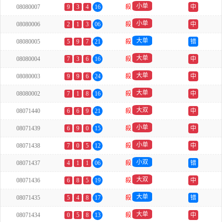
小单
08080007
9
3
4
16
殺
中
小单
08080006
2
1
3
06
殺
中
大单
08080005
5
9
7
21
殺
错
大单
08080004
7
3
6
16
殺
中
大单
08080003
9
9
6
24
殺
中
大单
08080002
7
1
8
16
殺
中
大双
08071440
6
6
9
21
殺
中
小单
08071439
6
9
0
15
殺
中
小单
08071438
7
0
5
12
殺
中
小双
08071437
4
1
1
06
殺
错
大双
08071436
6
8
5
19
殺
中
大单
08071435
5
4
8
17
殺
错
大单
08071434
0
5
8
13
殺
中