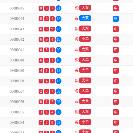
大双
08080045
9
5
7
21
殺
中
大双
08080044
8
6
4
18
殺
错
大双
08080043
6
8
9
23
殺
中
小单
08080042
6
9
4
19
殺
中
大双
08080041
0
5
4
09
殺
中
大单
08080040
6
3
1
10
殺
中
大单
08080039
4
1
8
13
殺
中
大单
08080038
7
4
2
13
殺
中
大单
08080037
2
0
7
09
殺
中
大单
08080036
0
1
2
03
殺
中
大双
08080035
3
1
4
08
殺
中
小单
08080034
7
7
9
23
殺
中
大双