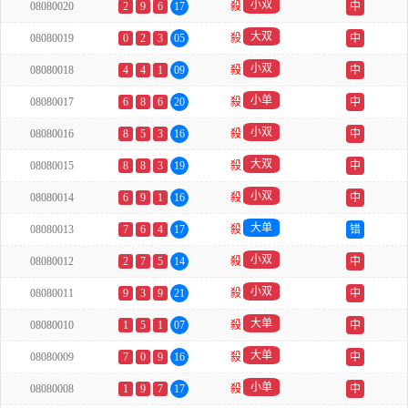
小双
08080020
2
9
6
17
殺
中
大双
08080019
0
2
3
05
殺
中
小双
08080018
4
4
1
09
殺
中
小单
08080017
6
8
6
20
殺
中
小双
08080016
8
5
3
16
殺
中
大双
08080015
8
8
3
19
殺
中
小双
08080014
6
9
1
16
殺
中
大单
08080013
7
6
4
17
殺
错
小双
08080012
2
7
5
14
殺
中
小双
08080011
9
3
9
21
殺
中
大单
08080010
1
5
1
07
殺
中
大单
08080009
7
0
9
16
殺
中
小单
08080008
1
9
7
17
殺
中