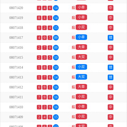
小单
08071420
4
4
6
14
殺
中
小单
08071419
8
1
5
14
殺
中
小双
08071418
9
2
4
15
殺
中
小单
08071417
4
0
5
09
殺
错
大单
08071416
2
7
0
09
殺
中
大双
08071415
2
3
5
10
殺
中
小双
08071414
1
8
1
10
殺
错
大双
08071413
1
7
6
14
殺
错
大单
08071412
6
9
1
16
殺
中
小双
08071411
7
9
0
16
殺
中
小单
08071410
5
2
9
16
殺
中
小双
08071409
2
4
9
15
殺
中
大双