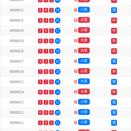
08080033
0
5
3
08
殺
中
小双
08080032
0
8
2
10
殺
错
大双
08080031
1
3
1
05
殺
中
小单
08080030
7
9
1
17
殺
中
大单
08080029
0
3
6
09
殺
中
大单
08080028
7
7
4
18
殺
中
小双
08080027
4
5
1
10
殺
错
小双
08080026
7
9
4
20
殺
中
大双
08080025
5
7
6
18
殺
错
大单
08080024
9
3
2
14
殺
中
小单
08080023
3
2
8
13
殺
错
小单
08080022
0
9
0
09
殺
错
小单
08080021
1
9
1
11
殺
错