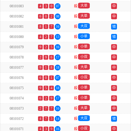
大单
08101083
4
3
0
07
殺
中
大单
08101082
6
0
2
08
殺
中
大双
08101081
8
1
7
16
殺
错
小单
08101080
4
2
7
13
殺
错
小单
08101079
9
2
5
16
殺
中
小双
08101078
2
9
6
17
殺
中
大单
08101077
9
1
8
18
殺
中
小双
08101076
6
0
1
07
殺
中
小单
08101075
9
5
4
18
殺
中
小单
08101074
6
2
9
17
殺
中
大单
08101073
2
7
7
16
殺
中
大双
08101072
4
7
3
14
殺
错
小双
08101071
4
3
9
16
殺
中