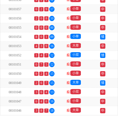
08101058
9
2
1
12
殺
中
小单
08101057
6
2
9
17
殺
中
小单
08101056
2
0
8
10
殺
中
小单
08101055
0
0
0
00
殺
中
小单
08101054
8
0
1
09
殺
错
大单
08101053
4
3
9
16
殺
中
小双
08101052
1
4
7
12
殺
错
小单
08101051
0
7
5
12
殺
中
小单
08101050
9
2
4
15
殺
中
大单
08101049
2
6
7
15
殺
错
小双
08101048
3
6
4
13
殺
中
小单
08101047
6
4
6
16
殺
中
大单
08101046
3
8
7
18
殺
中