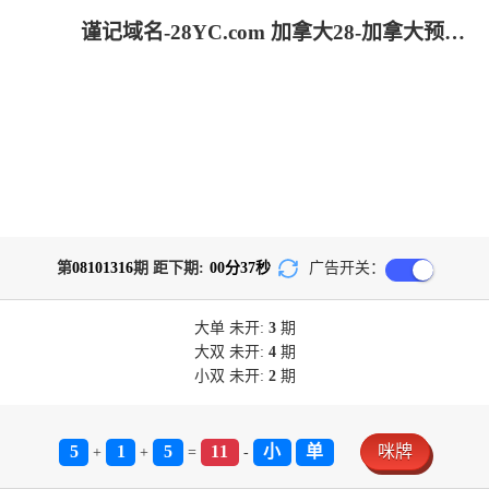
谨记域名-28YC.com 加拿大28-加拿大预测网|加拿大PC在线预测|28在线预测咪牌查询|加拿大PC结果查询_专注研究_加拿大2.8_官方数据!
第
08101316
期 距下期:
00
分
37
秒
广告开关：
大单
未开:
3
期
大双
未开:
4
期
小双
未开:
2
期
5
1
5
11
小
单
咪牌
+
+
=
-