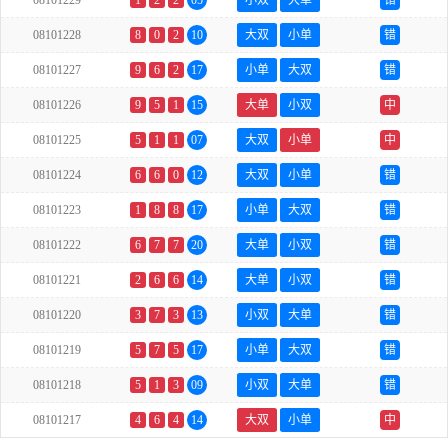
08101229
1
2
2
05
小双
大单
错
08101228
8
0
2
10
大双
小单
错
08101227
9
6
2
17
小单
大双
错
08101226
9
5
1
15
大单
小双
中
08101225
5
1
1
07
大双
小单
中
08101224
6
6
0
12
大双
小单
错
08101223
1
8
8
17
小单
大双
错
08101222
6
7
7
20
大单
小双
错
08101221
2
6
6
14
大单
小双
错
08101220
3
7
3
13
小双
大单
错
08101219
5
7
5
17
小单
大双
错
08101218
5
1
3
09
小双
大单
错
08101217
4
6
4
14
大双
小单
中