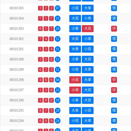
08101305
3
2
2
07
小双
大单
错
08101304
7
1
7
15
大双
小单
错
08101303
8
1
7
16
小单
大双
中
08101302
7
4
1
12
大双
小单
错
08101301
2
5
4
11
大单
小双
错
08101300
2
2
8
12
小单
大双
错
08101299
6
2
3
11
小双
大单
错
08101298
4
0
0
04
小双
大单
中
08101297
1
3
9
13
小单
大双
中
08101296
1
9
0
10
小单
大双
错
08101295
8
7
5
20
大单
小双
错
08101294
6
9
9
24
小双
大单
错