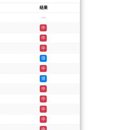
结果
---
中
中
中
错
中
错
中
中
中
中
中