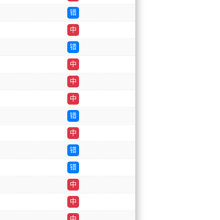
错
中
错
中
中
中
错
中
错
错
中
中
中