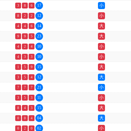
17
小
3
8
6
12
小
8
2
2
14
大
4
4
6
23
大
9
9
5
10
小
4
2
4
10
小
4
3
3
15
大
1
5
9
12
大
3
5
4
21
小
7
7
7
11
小
3
5
3
15
大
8
4
3
04
大
0
0
4
02
小
0
2
0