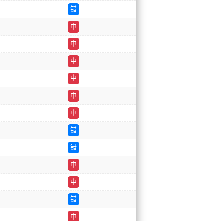
错
中
中
中
中
中
中
错
错
中
中
错
中