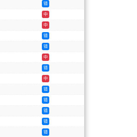
错
中
中
错
错
中
错
中
错
错
错
错
错