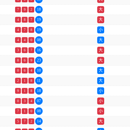
18
大
7
9
2
19
大
4
8
7
19
小
4
7
8
08
大
4
4
0
16
大
3
6
7
23
大
8
6
9
10
大
0
6
4
11
大
2
1
8
18
小
9
1
8
07
小
0
3
4
08
小
7
1
0
14
大
5
7
2