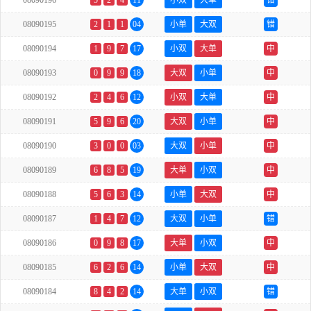
08090196
5
2
4
11
小双
大单
错
08090195
2
1
1
04
小单
大双
错
08090194
1
9
7
17
小双
大单
中
08090193
0
9
9
18
大双
小单
中
08090192
2
4
6
12
小双
大单
中
08090191
5
9
6
20
大双
小单
中
08090190
3
0
0
03
大双
小单
中
08090189
6
8
5
19
大单
小双
中
08090188
5
6
3
14
小单
大双
中
08090187
1
4
7
12
大双
小单
错
08090186
0
9
8
17
大单
小双
中
08090185
6
2
6
14
小单
大双
中
08090184
8
4
2
14
大单
小双
错