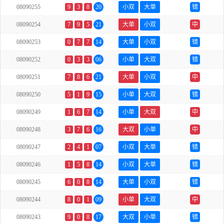
08090255
9
3
8
20
小双
大单
错
08090254
7
9
5
21
大单
小双
中
08090253
0
7
7
14
大单
小双
错
08090252
0
3
3
06
小单
大双
错
08090251
7
8
6
21
大单
小双
中
08090250
5
1
9
15
小单
大双
错
08090249
1
6
7
14
小单
大双
中
08090248
3
7
6
16
大双
小单
中
08090247
2
4
1
07
小双
大单
错
08090246
1
5
8
14
小双
大单
错
08090245
6
0
8
14
大单
小双
错
08090244
8
0
1
09
小单
大双
中
08090243
9
0
8
17
大双
小单
错