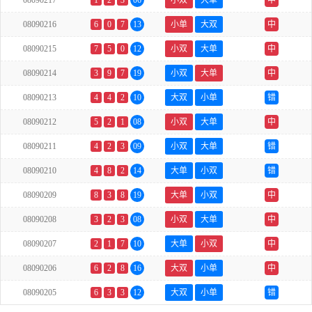
08090217
1
2
3
06
小双
大单
中
08090216
6
0
7
13
小单
大双
中
08090215
7
5
0
12
小双
大单
中
08090214
3
9
7
19
小双
大单
中
08090213
4
4
2
10
大双
小单
错
08090212
5
2
1
08
小双
大单
中
08090211
4
2
3
09
小双
大单
错
08090210
4
8
2
14
大单
小双
错
08090209
8
3
8
19
大单
小双
中
08090208
3
2
3
08
小双
大单
中
08090207
2
1
7
10
大单
小双
中
08090206
6
2
8
16
大双
小单
中
08090205
6
3
3
12
大双
小单
错