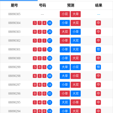
期号
号码
预测
结果
08090305
---
小双
大单
---
08090304
5
7
4
16
小单
大双
中
08090303
9
2
9
20
大双
小单
中
08090302
5
1
1
07
小单
大双
中
08090301
3
9
7
19
小单
大双
错
08090300
9
2
5
16
小单
大双
中
08090299
5
8
5
18
大单
小双
错
08090298
6
1
1
08
大单
小双
中
08090297
0
8
6
14
小单
大双
中
08090296
0
5
0
05
小单
大双
中
08090295
1
4
6
11
大双
小单
中
08090294
0
6
8
14
小单
大双
中