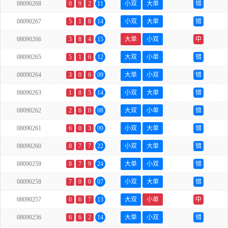
08090268
0
9
2
11
小双
大单
错
08090267
5
1
8
14
小双
大单
错
08090266
3
8
4
15
大单
小双
中
08090265
5
1
6
12
大双
小单
错
08090264
3
0
6
09
大单
小双
错
08090263
1
8
5
14
小双
大单
错
08090262
2
6
0
08
大双
小单
错
08090261
6
0
3
09
小双
大单
错
08090260
8
7
7
22
小双
大单
错
08090259
8
7
9
24
大单
小双
错
08090258
7
0
0
07
小双
大单
错
08090257
0
6
7
13
大双
小单
中
08090256
6
6
2
14
大单
小双
错