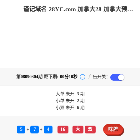
谨记域名-28YC.com 加拿大28-加拿大预测网|加拿大PC在线预测|28在线预测咪牌查询|加拿大PC结果查询_专注研究_加拿大2.8_官方数据!
第
08090304
期 距下期:
00
分
10
秒
广告开关：
大单
未开:
3
期
小单
未开:
2
期
小双
未开:
6
期
5
7
4
16
大
双
咪牌
+
+
=
-