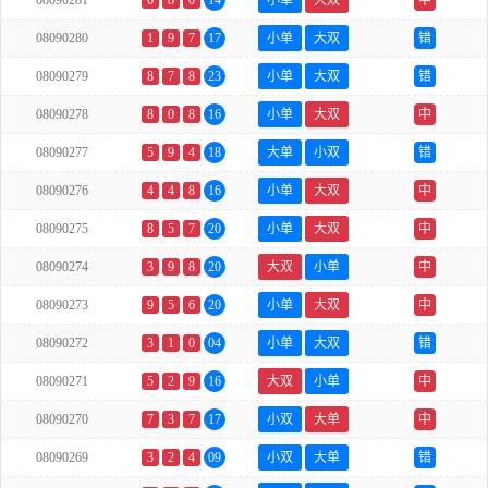
08090281
6
8
0
14
小单
大双
中
08090280
1
9
7
17
小单
大双
错
08090279
8
7
8
23
小单
大双
错
08090278
8
0
8
16
小单
大双
中
08090277
5
9
4
18
大单
小双
错
08090276
4
4
8
16
小单
大双
中
08090275
8
5
7
20
小单
大双
中
08090274
3
9
8
20
大双
小单
中
08090273
9
5
6
20
小单
大双
中
08090272
3
1
0
04
小单
大双
错
08090271
5
2
9
16
大双
小单
中
08090270
7
3
7
17
小双
大单
中
08090269
3
2
4
09
小双
大单
错