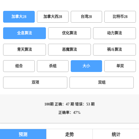
加拿大28
加拿大西28
台湾28
比特币28
全息算法
优化算法
动力算法
青天算法
恶魔算法
祸斗算法
组合
杀组
大小
单双
双项
双组
100期 正确：47 期 错误：53 期
正确率：47%
预测
走势
统计