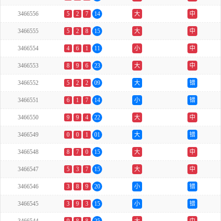
3466556
5
2
7
14
大
中
3466555
5
2
8
15
大
中
3466554
4
6
1
11
小
中
3466553
8
9
6
23
大
中
3466552
5
2
2
09
大
错
3466551
6
1
7
14
小
错
3466550
9
9
4
22
大
中
3466549
0
0
1
01
大
错
3466548
8
7
0
15
大
中
3466547
5
3
7
15
大
中
3466546
3
8
9
20
小
错
3466545
3
9
3
15
小
错