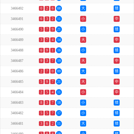
3466492
0
2
6
08
大
错
3466491
6
3
2
11
小
中
3466490
5
7
9
21
小
错
3466489
3
7
4
14
大
中
3466488
6
9
1
16
小
错
3466487
9
3
7
19
大
中
3466486
2
7
0
09
大
错
3466485
5
9
7
21
大
中
3466484
2
5
4
11
小
中
3466483
8
3
7
18
小
错
3466482
5
5
7
17
小
错
3466481
3
6
2
11
大
错