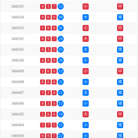
3466505
4
1
7
12
小
中
3466504
9
0
0
09
大
错
3466503
1
0
0
01
小
中
3466502
8
9
7
24
大
中
3466501
0
3
0
03
大
错
3466500
4
8
8
20
小
错
3466499
1
6
6
13
小
中
3466498
8
6
8
22
小
错
3466497
3
2
6
11
大
错
3466496
8
3
4
15
小
错
3466495
2
6
6
14
大
中
3466494
3
7
5
15
小
错
3466493
6
9
7
22
小
错