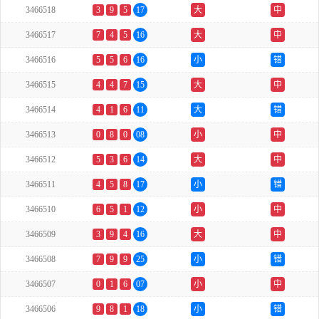
3466518
3
9
5
17
大
中
3466517
7
4
5
16
大
中
3466516
5
5
6
16
小
错
3466515
4
4
7
15
大
中
3466514
4
1
6
11
大
错
3466513
0
8
0
08
小
中
3466512
5
3
6
14
大
中
3466511
4
5
8
17
小
错
3466510
6
5
1
12
小
中
3466509
3
9
4
16
大
中
3466508
7
9
9
25
小
错
3466507
0
1
6
07
小
中
3466506
9
8
1
18
小
错