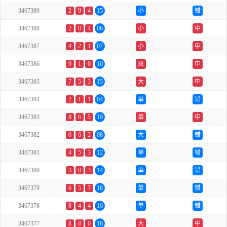
3467389
2
9
4
15
小
错
3467388
2
0
4
06
小
中
3467387
4
2
1
07
小
中
3467386
9
1
0
10
双
中
3467385
7
5
3
15
大
中
3467384
2
1
1
04
单
错
3467383
8
6
5
19
单
中
3467382
0
6
2
08
大
错
3467381
4
5
3
12
单
错
3467380
3
8
3
14
单
错
3467379
6
5
7
18
单
错
3467378
8
4
4
16
单
错
3467377
8
8
0
16
大
中