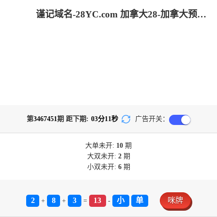
谨记域名-28YC.com 加拿大28-加拿大预测网|加拿大PC在线预测|28在线预测咪牌查询|加拿大PC结果查询_专注研究_加拿大2.8_官方数据!
第
3467451
期 距下期:
03
分
11
秒
广告开关：
大单
未开:
10
期
大双
未开:
2
期
小双
未开:
6
期
2
8
3
13
小
单
咪牌
+
+
=
-