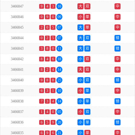
3466847
9
4
3
16
大
双
中
3466846
0
9
0
09
小
单
中
3466845
2
0
5
07
大
单
中
3466844
0
2
5
07
大
双
错
3466843
3
8
0
11
大
双
错
3466842
8
4
6
18
小
双
中
3466841
8
2
4
14
大
双
中
3466840
9
8
8
25
小
双
错
3466839
6
3
1
10
小
单
中
3466838
7
3
4
14
小
单
错
3466837
1
4
0
05
小
双
中
3466836
6
5
9
20
小
单
错
3466835
6
9
6
21
小
单
中