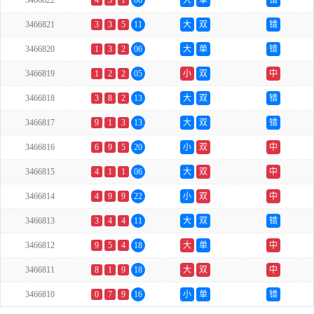
3466822
4
3
1
08
大
单
错
3466821
3
3
5
11
大
双
错
3466820
1
3
2
06
大
单
错
3466819
1
2
2
05
小
双
中
3466818
3
8
2
13
大
双
错
3466817
9
1
3
13
大
双
错
3466816
6
9
5
20
小
双
中
3466815
4
1
1
06
大
双
中
3466814
4
9
9
22
小
双
中
3466813
3
4
4
11
大
双
错
3466812
9
5
4
18
大
单
中
3466811
8
1
9
18
大
双
中
3466810
0
7
9
16
小
单
错