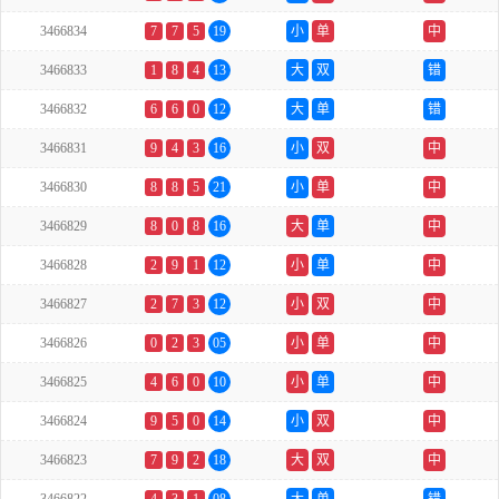
3466834
7
7
5
19
小
单
中
3466833
1
8
4
13
大
双
错
3466832
6
6
0
12
大
单
错
3466831
9
4
3
16
小
双
中
3466830
8
8
5
21
小
单
中
3466829
8
0
8
16
大
单
中
3466828
2
9
1
12
小
单
中
3466827
2
7
3
12
小
双
中
3466826
0
2
3
05
小
单
中
3466825
4
6
0
10
小
单
中
3466824
9
5
0
14
小
双
中
3466823
7
9
2
18
大
双
中