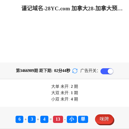
谨记域名-28YC.com 加拿大28-加拿大预测网|加拿大PC在线预测|28在线预测咪牌查询|加拿大PC结果查询_专注研究_加拿大2.8_官方数据!
第
3466909
期 距下期:
02
分
44
秒
广告开关：
大单
未开:
2
期
大双
未开:
1
期
小双
未开:
4
期
6
3
4
13
小
单
咪牌
+
+
=
-