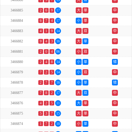
3466886
7
5
7
19
大
双
中
3466885
2
6
9
17
大
单
中
3466884
6
7
4
17
小
单
中
3466883
4
1
9
14
大
双
中
3466882
9
4
3
16
大
单
中
3466881
2
0
4
06
小
双
中
3466880
2
4
8
14
小
单
错
3466879
7
2
5
14
小
双
中
3466878
2
7
7
16
小
单
错
3466877
7
8
2
17
大
双
中
3466876
4
2
5
11
大
单
中
3466875
5
3
7
15
大
单
中
3466874
1
7
2
10
小
单
中