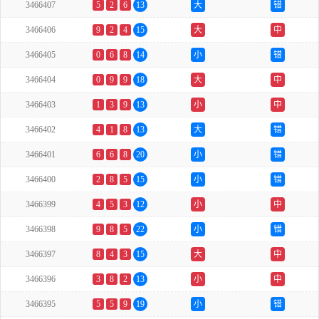
3466407
5
2
6
13
大
错
3466406
9
2
4
15
大
中
3466405
0
6
8
14
小
错
3466404
0
9
9
18
大
中
3466403
1
3
9
13
小
中
3466402
4
1
8
13
大
错
3466401
6
6
8
20
小
错
3466400
2
8
5
15
小
错
3466399
4
5
3
12
小
中
3466398
9
8
5
22
小
错
3466397
8
4
3
15
大
中
3466396
3
8
2
13
小
中
3466395
5
5
9
19
小
错