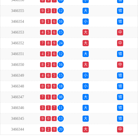
3466356
0
9
7
16
小
错
3466355
9
2
1
12
大
错
3466354
9
1
6
16
小
错
3466353
4
5
6
15
大
中
3466352
7
8
9
24
大
中
3466351
4
2
6
12
大
错
3466350
8
2
6
16
大
中
3466349
4
6
5
15
小
错
3466348
0
9
9
18
小
错
3466347
7
1
0
08
大
错
3466346
3
1
7
11
大
错
3466345
9
0
4
13
大
错
3466344
9
2
9
20
大
中