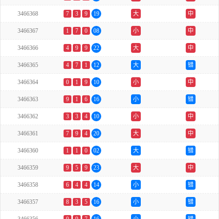
3466368
7
3
9
19
大
中
3466367
1
7
0
08
小
中
3466366
4
9
9
22
大
中
3466365
4
7
1
12
大
错
3466364
0
1
9
10
小
中
3466363
9
1
6
16
小
错
3466362
3
3
4
10
小
中
3466361
7
9
4
20
大
中
3466360
1
1
0
02
大
错
3466359
9
5
9
23
大
中
3466358
6
4
4
14
小
错
3466357
8
3
5
16
小
错