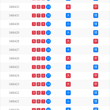
3466432
5
9
1
15
大
中
3466431
2
7
1
10
大
错
3466430
3
3
9
15
小
错
3466429
5
3
3
11
大
错
3466428
8
6
9
23
大
中
3466427
4
5
1
10
大
错
3466426
3
9
3
15
大
中
3466425
5
8
2
15
小
错
3466424
5
6
6
17
大
中
3466423
6
8
0
14
大
中
3466422
9
6
7
22
小
错
3466421
9
8
2
19
小
错