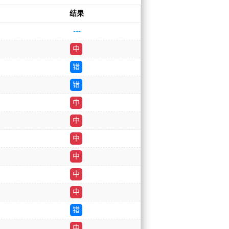
结果
---
中
错
错
中
中
中
中
中
中
错
中