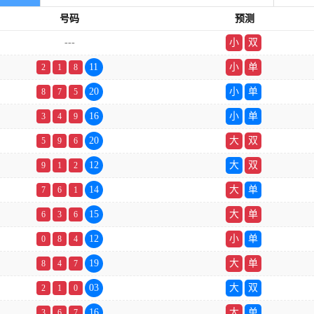
号码
预测
---
小
双
11
小
单
2
1
8
20
小
单
8
7
5
16
小
单
3
4
9
20
大
双
5
9
6
12
大
双
9
1
2
14
大
单
7
6
1
15
大
单
6
3
6
12
小
单
0
8
4
19
大
单
8
4
7
03
大
双
2
1
0
16
大
单
3
6
7