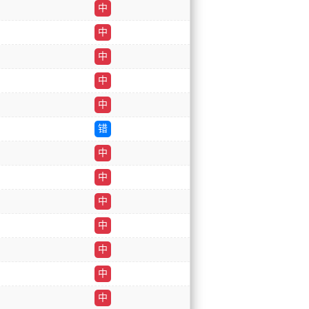
中
中
中
中
中
错
中
中
中
中
中
中
中