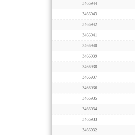
3466944
3466943
3466942
3466941
3466940
3466939
3466938
3466937
3466936
3466935
3466934
3466933
3466932