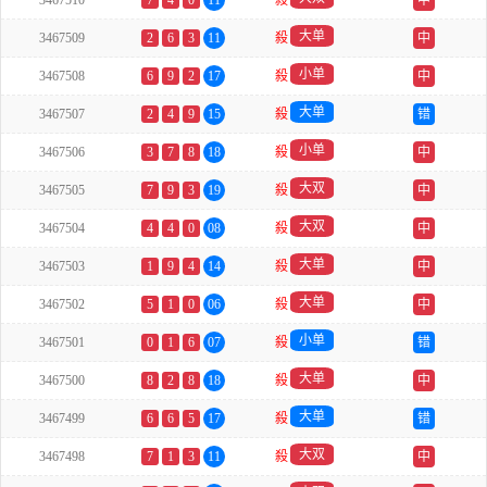
3467510
7
4
0
11
殺
中
大单
3467509
2
6
3
11
殺
中
小单
3467508
6
9
2
17
殺
中
大单
3467507
2
4
9
15
殺
错
小单
3467506
3
7
8
18
殺
中
大双
3467505
7
9
3
19
殺
中
大双
3467504
4
4
0
08
殺
中
大单
3467503
1
9
4
14
殺
中
大单
3467502
5
1
0
06
殺
中
小单
3467501
0
1
6
07
殺
错
大单
3467500
8
2
8
18
殺
中
大单
3467499
6
6
5
17
殺
错
大双
3467498
7
1
3
11
殺
中