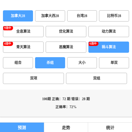
加拿大28
加拿大西28
台湾28
比特币28
全息算法
优化算法
动力算法
青天算法
恶魔算法
祸斗算法
组合
杀组
大小
单双
双项
双组
100期 正确：72 期 错误：28 期
正确率：72%
预测
走势
统计