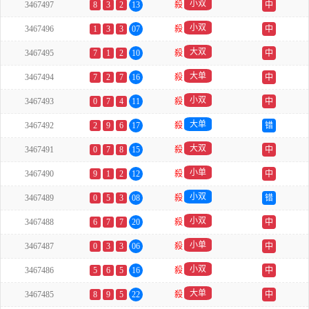
小双
3467497
8
3
2
13
殺
中
小双
3467496
1
3
3
07
殺
中
大双
3467495
7
1
2
10
殺
中
大单
3467494
7
2
7
16
殺
中
小双
3467493
0
7
4
11
殺
中
大单
3467492
2
9
6
17
殺
错
大双
3467491
0
7
8
15
殺
中
小单
3467490
9
1
2
12
殺
中
小双
3467489
0
5
3
08
殺
错
小双
3467488
6
7
7
20
殺
中
小单
3467487
0
3
3
06
殺
中
小双
3467486
5
6
5
16
殺
中
大单
3467485
8
9
5
22
殺
中