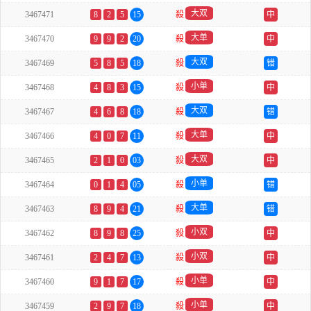
大双
3467471
8
2
5
15
殺
中
大单
3467470
9
9
2
20
殺
中
大双
3467469
5
8
5
18
殺
错
小单
3467468
4
8
3
15
殺
中
大双
3467467
4
6
8
18
殺
错
大单
3467466
4
0
7
11
殺
中
大双
3467465
2
1
0
03
殺
中
小单
3467464
0
1
4
05
殺
错
大单
3467463
8
9
4
21
殺
错
小双
3467462
8
9
8
25
殺
中
小双
3467461
2
4
7
13
殺
中
小单
3467460
9
1
7
17
殺
中
小单
3467459
2
9
7
18
殺
中