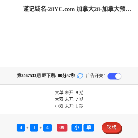
谨记域名-28YC.com 加拿大28-加拿大预测网|加拿大PC在线预测|28在线预测咪牌查询|加拿大PC结果查询_专注研究_加拿大2.8_官方数据!
第
3467533
期 距下期:
00
分
57
秒
广告开关：
大单
未开:
9
期
大双
未开:
7
期
小双
未开:
1
期
4
1
4
09
小
单
咪牌
+
+
=
-