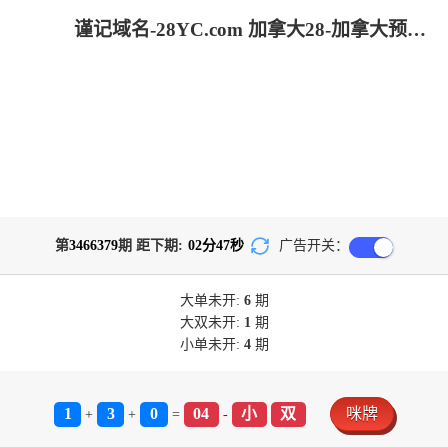
谨记域名-28YC.com 加拿大28-加拿大预测网|加拿大PC在线预测|28在线预测咪牌查询|加拿大PC结果查询_专注研究_加拿大2.8_官方数据!
第
3466379
期 距下期:
02
分
46
秒
广告开关：
大单
未开:
6
期
大双
未开:
1
期
小单
未开:
4
期
1
3
0
04
小
双
咪牌
+
+
=
-