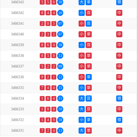
3466343
5
5
0
10
大
单
错
3466342
8
4
4
16
小
双
中
3466341
2
0
5
07
小
双
中
3466340
2
3
2
07
小
单
中
3466339
8
6
4
18
小
双
中
3466338
0
5
8
13
小
单
中
3466337
5
2
2
09
小
单
中
3466336
9
2
1
12
小
单
中
3466335
7
4
4
15
小
单
中
3466334
1
6
4
11
大
双
错
3466333
1
9
0
10
大
双
中
3466332
5
4
9
18
小
单
错
3466331
7
2
4
13
大
单
中