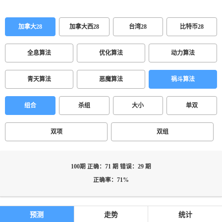
加拿大28
加拿大西28
台湾28
比特币28
全息算法
优化算法
动力算法
青天算法
恶魔算法
祸斗算法
组合
杀组
大小
单双
双项
双组
100期 正确：71 期 错误：29 期
正确率：71%
预测
走势
统计