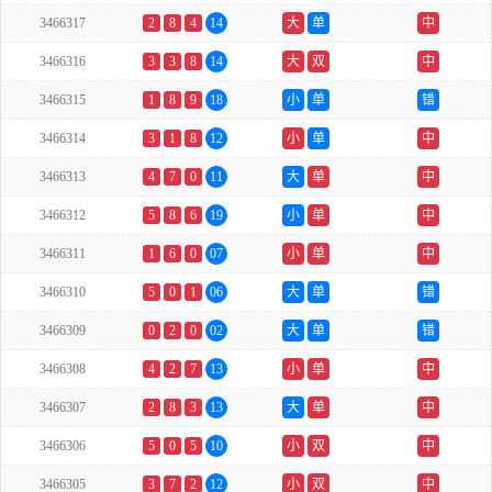
3466317
2
8
4
14
大
单
中
3466316
3
3
8
14
大
双
中
3466315
1
8
9
18
小
单
错
3466314
3
1
8
12
小
单
中
3466313
4
7
0
11
大
单
中
3466312
5
8
6
19
小
单
中
3466311
1
6
0
07
小
单
中
3466310
5
0
1
06
大
单
错
3466309
0
2
0
02
大
单
错
3466308
4
2
7
13
小
单
中
3466307
2
8
3
13
大
单
中
3466306
5
0
5
10
小
双
中
3466305
3
7
2
12
小
双
中