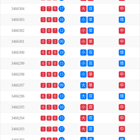
3466304
1
7
9
17
大
双
中
3466303
5
8
3
16
小
单
错
3466302
5
0
7
12
小
单
中
3466301
0
7
2
09
小
单
中
3466300
6
4
9
19
小
双
错
3466299
6
9
0
15
小
双
错
3466298
1
6
8
15
小
单
中
3466297
2
1
6
09
大
单
中
3466296
6
7
0
13
大
双
错
3466295
0
5
5
10
小
双
中
3466294
1
8
6
15
大
双
中
3466293
1
7
9
17
大
双
中