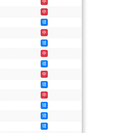
中
中
错
中
错
中
错
中
错
中
错
错
错