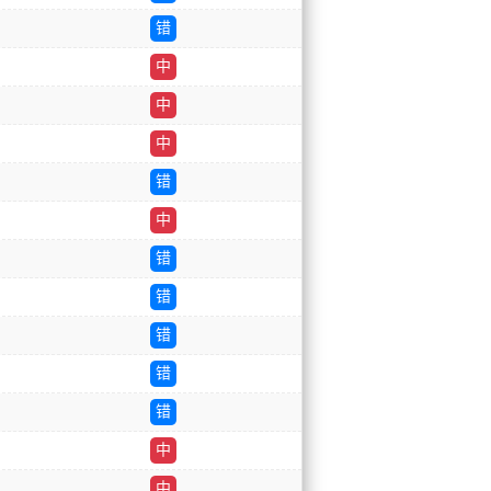
错
中
中
中
错
中
错
错
错
错
错
中
中