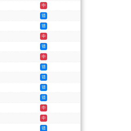
中
错
错
中
错
中
错
错
错
错
中
中
错