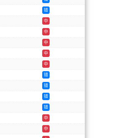
错
中
中
中
中
中
错
错
错
错
中
中