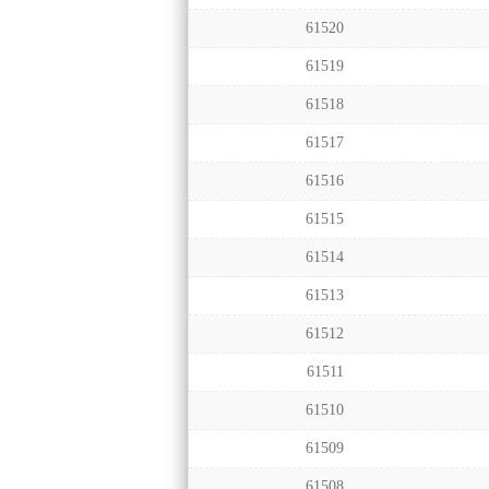
61520
61519
61518
61517
61516
61515
61514
61513
61512
61511
61510
61509
61508