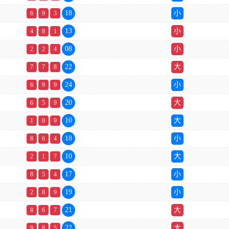
18
小
6
9
3
13
小
4
8
1
08
小
2
2
4
22
大
7
7
8
24
小
6
9
9
20
大
6
5
9
10
大
1
0
9
18
小
8
6
4
10
大
2
1
7
17
小
8
5
4
19
小
2
8
9
21
大
8
6
7
22
大
9
8
5