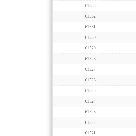
61533
61532
61531
61530
61529
61528
61527
61526
61525
61524
61523
61522
61521