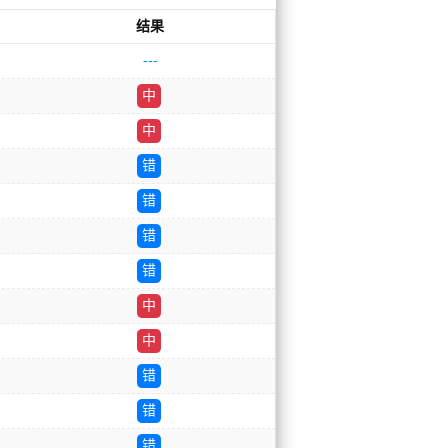
结果
---
中
中
错
错
错
错
中
中
错
错
错