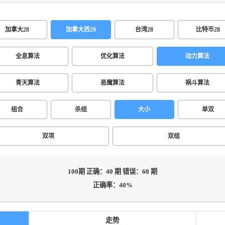
加拿大28
加拿大西28
台湾28
比特币28
全息算法
优化算法
动力算法
青天算法
恶魔算法
祸斗算法
组合
杀组
大小
单双
双项
双组
100期 正确：40 期 错误：60 期
正确率：40%
走势