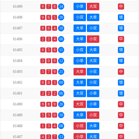
61499
9
7
8
24
小单
大双
中
61498
9
6
5
20
小双
大单
错
61497
8
6
4
18
大单
小双
错
61496
2
2
4
08
大单
小双
中
61495
0
5
6
11
小双
大单
错
61494
3
0
9
12
小单
大双
错
61493
5
7
9
21
大单
小双
中
61492
6
0
3
09
大单
小双
错
61491
2
2
2
06
大双
小单
错
61490
9
8
9
26
大双
小单
中
61489
5
5
0
10
大单
小双
中
61488
1
3
4
08
小双
大单
中
61487
4
2
7
13
小单
大双
中