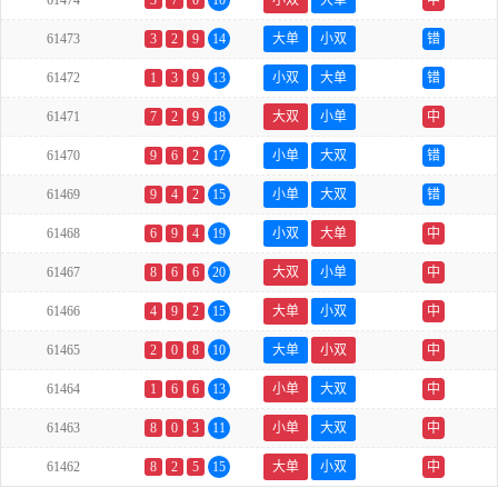
61474
3
7
0
10
小双
大单
中
61473
3
2
9
14
大单
小双
错
61472
1
3
9
13
小双
大单
错
61471
7
2
9
18
大双
小单
中
61470
9
6
2
17
小单
大双
错
61469
9
4
2
15
小单
大双
错
61468
6
9
4
19
小双
大单
中
61467
8
6
6
20
大双
小单
中
61466
4
9
2
15
大单
小双
中
61465
2
0
8
10
大单
小双
中
61464
1
6
6
13
小单
大双
中
61463
8
0
3
11
小单
大双
中
61462
8
2
5
15
大单
小双
中