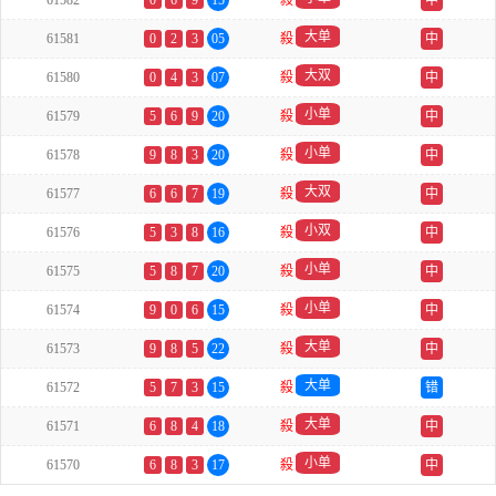
61582
0
6
9
15
殺
中
大单
61581
0
2
3
05
殺
中
大双
61580
0
4
3
07
殺
中
小单
61579
5
6
9
20
殺
中
小单
61578
9
8
3
20
殺
中
大双
61577
6
6
7
19
殺
中
小双
61576
5
3
8
16
殺
中
小单
61575
5
8
7
20
殺
中
小单
61574
9
0
6
15
殺
中
大单
61573
9
8
5
22
殺
中
大单
61572
5
7
3
15
殺
错
大单
61571
6
8
4
18
殺
中
小单
61570
6
8
3
17
殺
中