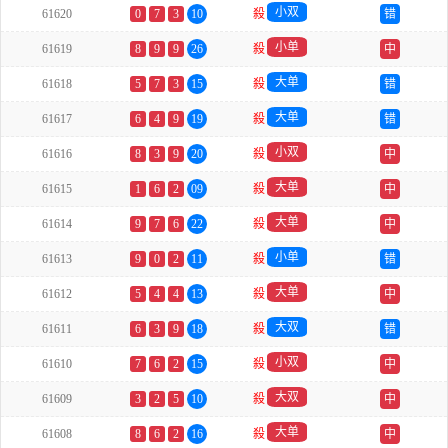
小双
61620
0
7
3
10
殺
错
小单
61619
8
9
9
26
殺
中
大单
61618
5
7
3
15
殺
错
大单
61617
6
4
9
19
殺
错
小双
61616
8
3
9
20
殺
中
大单
61615
1
6
2
09
殺
中
大单
61614
9
7
6
22
殺
中
小单
61613
9
0
2
11
殺
错
大单
61612
5
4
4
13
殺
中
大双
61611
6
3
9
18
殺
错
小双
61610
7
6
2
15
殺
中
大双
61609
3
2
5
10
殺
中
大单
61608
8
6
2
16
殺
中