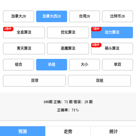
加拿大28
加拿大西28
台湾28
比特币28
全息算法
优化算法
动力算法
青天算法
恶魔算法
祸斗算法
组合
杀组
大小
单双
双项
双组
100期 正确：71 期 错误：29 期
正确率：71%
预测
走势
统计