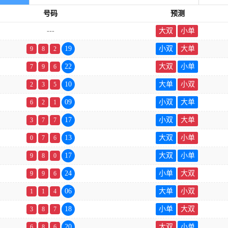
号码
预测
---
大双
小单
19
小双
大单
9
8
2
22
大双
小单
7
9
6
10
大单
小双
2
3
5
09
小双
大单
6
2
1
17
小双
大单
3
7
7
13
大双
小单
0
7
6
17
大双
小单
9
8
0
24
小单
大双
9
9
6
06
大单
小双
1
1
4
18
小单
大双
3
8
7
20
大双
小单
6
8
6