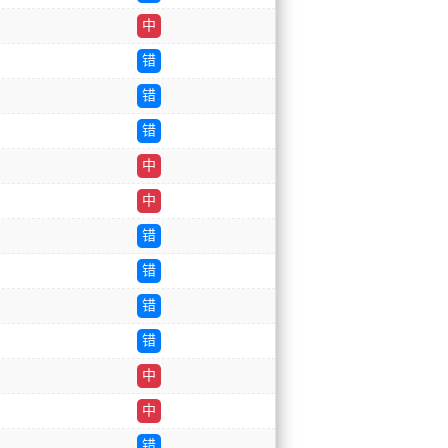
中
错
错
错
中
中
错
错
错
错
中
中
错