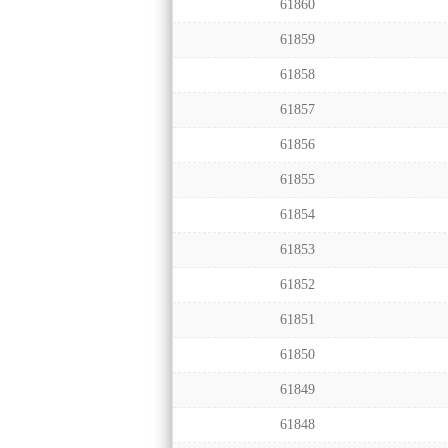
61860
61859
61858
61857
61856
61855
61854
61853
61852
61851
61850
61849
61848