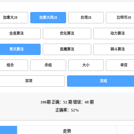
加拿大28
加拿大西28
台湾28
比特币28
全息算法
优化算法
动力算法
青天算法
恶魔算法
祸斗算法
组合
杀组
大小
单双
双项
双组
100期 正确：52 期 错误：48 期
正确率：52%
走势