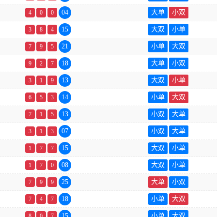
04
大单
小双
4
0
0
15
大双
小单
3
8
4
21
小单
大双
7
9
5
18
大单
小双
9
2
7
13
大双
小单
3
1
9
14
小单
大双
6
5
3
13
小双
大单
7
1
5
07
小双
大单
3
1
3
15
大双
小单
1
7
7
08
大双
小单
1
7
0
25
大单
小双
7
9
9
18
小单
大双
7
4
7
15
小单
大双
8
0
7