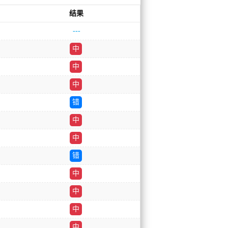
结果
---
中
中
中
错
中
中
错
中
中
中
中