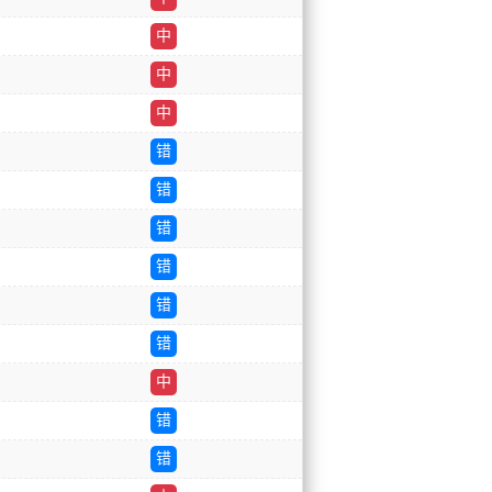
中
中
中
错
错
错
错
错
错
中
错
错