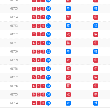
61766
9
8
7
24
双
中
61765
8
5
3
16
单
错
61764
9
4
2
15
单
中
61763
3
9
9
21
双
错
61762
7
3
6
16
双
中
61761
6
7
2
15
单
中
61760
9
0
3
12
单
错
61759
5
4
1
10
双
中
61758
3
5
4
12
双
中
61757
5
1
6
12
双
中
61756
6
5
7
18
双
中
61755
0
0
0
00
双
中
61754
4
5
0
09
双
错