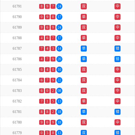
61791
8
9
7
24
双
中
61790
0
9
8
17
单
中
61789
9
6
9
24
双
中
61788
4
6
7
17
单
中
61787
7
4
3
14
单
错
61786
4
7
9
20
单
错
61785
6
4
0
10
双
中
61784
6
7
9
22
双
中
61783
6
0
2
08
双
中
61782
7
1
5
13
单
中
61781
8
8
2
18
单
错
61780
9
0
9
18
双
中
61779
0
5
8
13
双
错