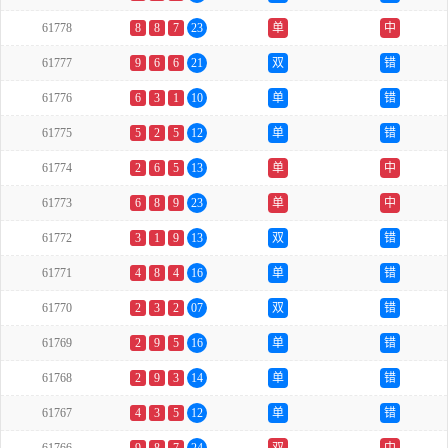
61778
8
8
7
23
单
中
61777
9
6
6
21
双
错
61776
6
3
1
10
单
错
61775
5
2
5
12
单
错
61774
2
6
5
13
单
中
61773
6
8
9
23
单
中
61772
3
1
9
13
双
错
61771
4
8
4
16
单
错
61770
2
3
2
07
双
错
61769
2
9
5
16
单
错
61768
2
9
3
14
单
错
61767
4
3
5
12
单
错