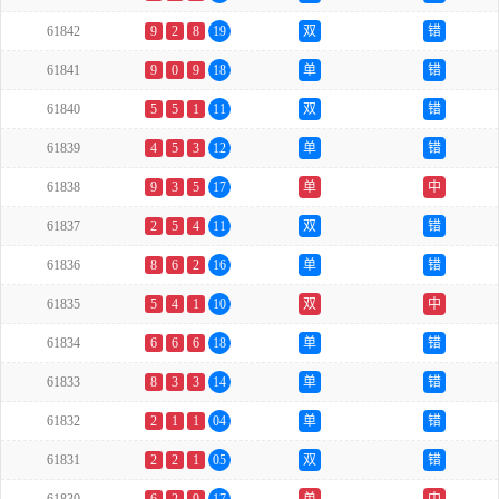
61842
9
2
8
19
双
错
61841
9
0
9
18
单
错
61840
5
5
1
11
双
错
61839
4
5
3
12
单
错
61838
9
3
5
17
单
中
61837
2
5
4
11
双
错
61836
8
6
2
16
单
错
61835
5
4
1
10
双
中
61834
6
6
6
18
单
错
61833
8
3
3
14
单
错
61832
2
1
1
04
单
错
61831
2
2
1
05
双
错