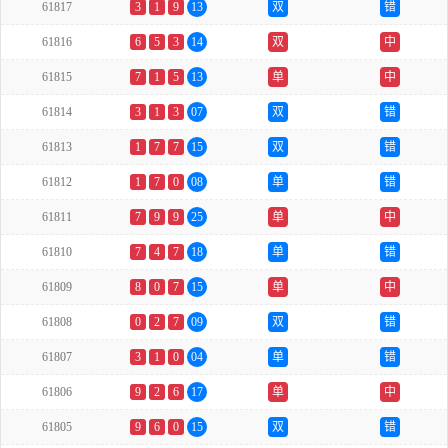
61817
3
1
9
13
双
错
61816
6
5
3
14
双
中
61815
7
1
5
13
单
中
61814
3
1
3
07
双
错
61813
1
7
7
15
双
错
61812
1
7
0
08
单
错
61811
7
9
9
25
单
中
61810
7
4
7
18
单
错
61809
8
0
7
15
单
中
61808
0
2
7
09
双
错
61807
3
1
0
04
单
错
61806
9
2
6
17
单
中
61805
9
6
0
15
双
错