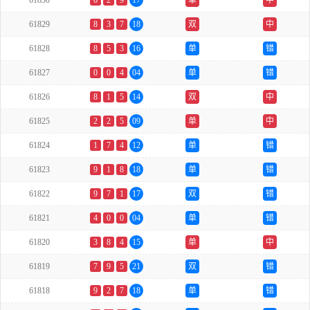
61830
6
2
9
17
单
中
61829
8
3
7
18
双
中
61828
8
5
3
16
单
错
61827
0
0
4
04
单
错
61826
8
1
5
14
双
中
61825
2
2
5
09
单
中
61824
1
7
4
12
单
错
61823
9
1
8
18
单
错
61822
9
7
1
17
双
错
61821
4
0
0
04
单
错
61820
3
8
4
15
单
中
61819
7
9
5
21
双
错
61818
9
2
7
18
单
错