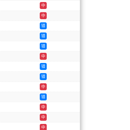
中
中
错
错
错
中
错
错
中
错
中
中
中