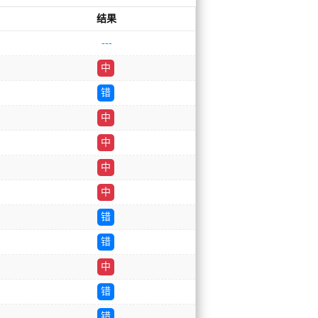
结果
---
中
错
中
中
中
中
错
错
中
错
错