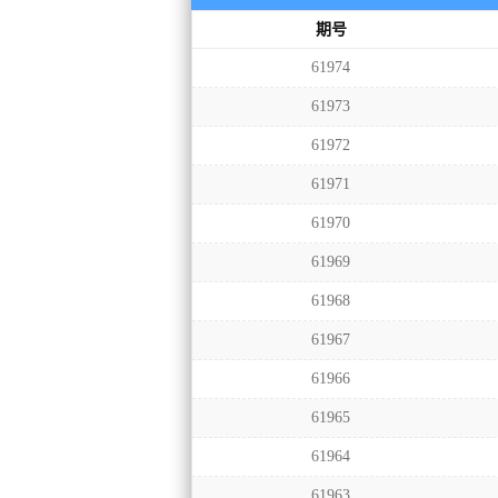
期号
61974
61973
61972
61971
61970
61969
61968
61967
61966
61965
61964
61963