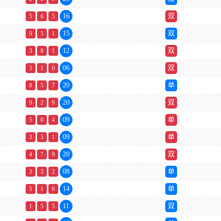
16
双
5
6
5
15
双
9
5
1
12
双
3
8
1
06
双
5
1
0
20
单
8
5
7
20
双
9
2
9
09
单
5
0
4
09
单
3
5
1
20
双
4
7
9
08
单
3
3
2
14
单
5
1
8
11
双
1
5
5