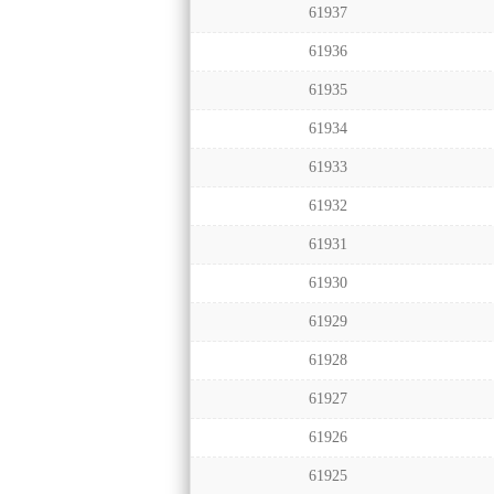
61937
61936
61935
61934
61933
61932
61931
61930
61929
61928
61927
61926
61925