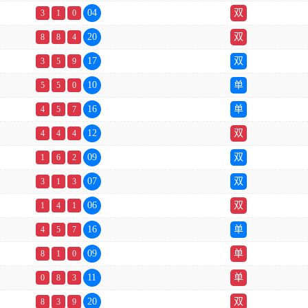
04
双
3
1
0
20
双
8
8
4
17
双
3
5
9
10
单
5
5
0
16
单
4
5
7
12
双
4
4
4
09
双
1
6
2
07
双
3
1
3
06
双
1
4
1
16
单
4
5
7
09
单
8
1
0
11
单
0
8
3
20
双
8
3
9