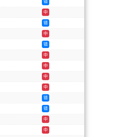
错
中
错
中
错
中
中
中
中
错
错
中
中