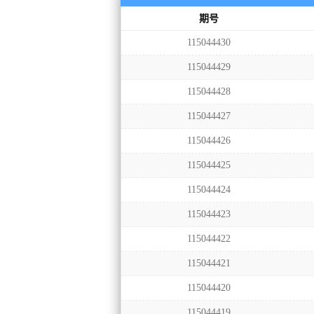
期号
115044430
115044429
115044428
115044427
115044426
115044425
115044424
115044423
115044422
115044421
115044420
115044419