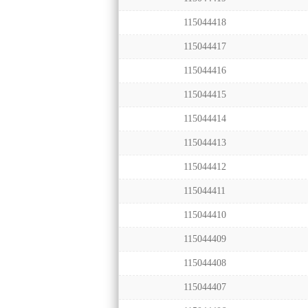
115044418
115044417
115044416
115044415
115044414
115044413
115044412
115044411
115044410
115044409
115044408
115044407