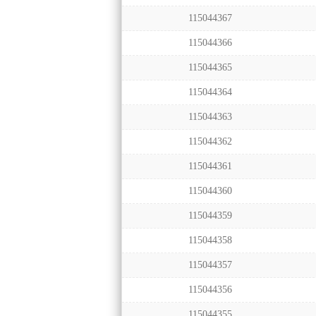
115044367
115044366
115044365
115044364
115044363
115044362
115044361
115044360
115044359
115044358
115044357
115044356
115044355