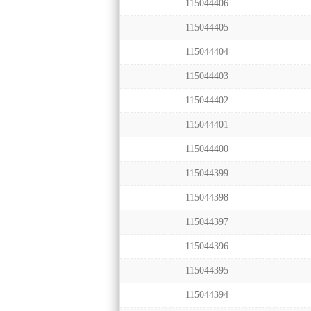
115044406
115044405
115044404
115044403
115044402
115044401
115044400
115044399
115044398
115044397
115044396
115044395
115044394