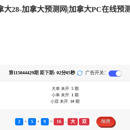
第
115044429
期 距下期:
02
分
05
秒
广告开关：
大单
未开:
5
期
小单
未开:
1
期
小双
未开:
10
期
2
+
5
+
9
=
16
-
大
双
咪牌