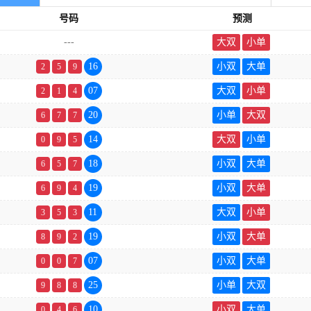
号码
预测
---
大双
小单
16
小双
大单
2
5
9
07
大双
小单
2
1
4
20
小单
大双
6
7
7
14
大双
小单
0
9
5
18
小双
大单
6
5
7
19
小双
大单
6
9
4
11
大双
小单
3
5
3
19
小双
大单
8
9
2
07
小双
大单
0
0
7
25
小单
大双
9
8
8
10
小双
大单
0
4
6