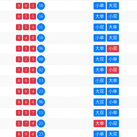
10
小单
大双
9
0
1
16
大单
小双
6
5
5
11
小双
大单
2
5
4
10
小单
大双
6
4
0
06
大单
小双
1
1
4
08
大双
小单
1
2
5
02
大单
小双
1
1
0
13
小双
大单
6
0
7
21
大双
小单
8
9
4
06
大双
小单
0
6
0
15
大双
小单
3
5
7
21
大单
小双
5
7
9
23
小单
大双
8
9
6