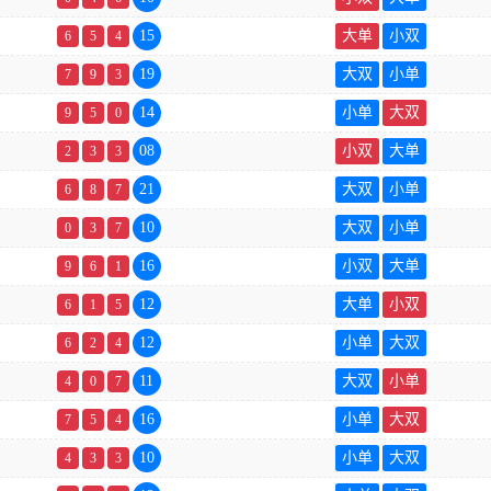
15
大单
小双
6
5
4
19
大双
小单
7
9
3
14
小单
大双
9
5
0
08
小双
大单
2
3
3
21
大双
小单
6
8
7
10
大双
小单
0
3
7
16
小双
大单
9
6
1
12
大单
小双
6
1
5
12
小单
大双
6
2
4
11
大双
小单
4
0
7
16
小单
大双
7
5
4
10
小单
大双
4
3
3