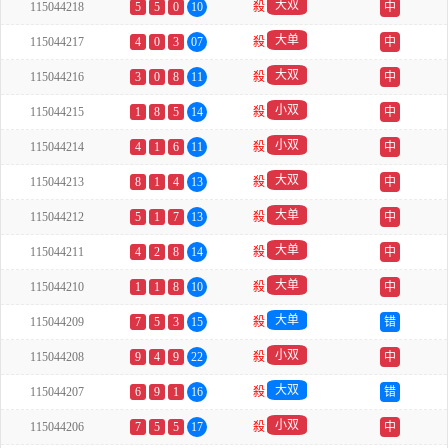
大双
115044218
5
5
0
10
殺
中
大单
115044217
4
0
3
07
殺
中
大双
115044216
3
0
8
11
殺
中
小双
115044215
1
8
5
14
殺
中
小双
115044214
4
1
6
11
殺
中
大双
115044213
8
1
4
13
殺
中
大单
115044212
5
1
7
13
殺
中
大单
115044211
4
2
8
14
殺
中
大单
115044210
1
1
8
10
殺
中
大单
115044209
7
5
3
15
殺
错
小双
115044208
9
4
9
22
殺
中
大双
115044207
6
9
1
16
殺
错
小双
115044206
7
5
5
17
殺
中