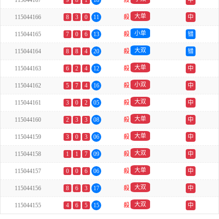
115044167
9
8
1
18
殺
中
大单
115044166
8
3
0
11
殺
中
小单
115044165
7
0
6
13
殺
错
大双
115044164
8
8
4
20
殺
错
大单
115044163
6
2
4
12
殺
中
小双
115044162
5
7
4
16
殺
中
大双
115044161
3
0
2
05
殺
中
大单
115044160
2
3
3
08
殺
中
大单
115044159
3
0
3
06
殺
中
大双
115044158
1
1
7
09
殺
中
大单
115044157
0
0
6
06
殺
中
大双
115044156
8
6
3
17
殺
中
大双
115044155
4
6
5
15
殺
中