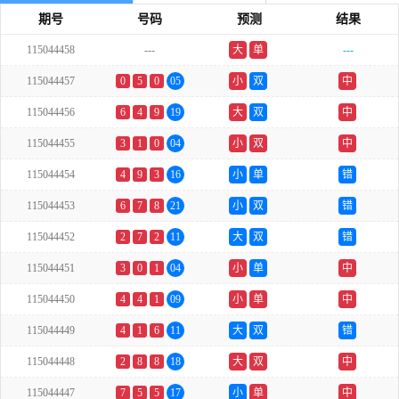
期号
号码
预测
结果
115044458
---
大
单
---
115044457
0
5
0
05
小
双
中
115044456
6
4
9
19
大
双
中
115044455
3
1
0
04
小
双
中
115044454
4
9
3
16
小
单
错
115044453
6
7
8
21
小
双
错
115044452
2
7
2
11
大
双
错
115044451
3
0
1
04
小
单
中
115044450
4
4
1
09
小
单
中
115044449
4
1
6
11
大
双
错
115044448
2
8
8
18
大
双
中
115044447
7
5
5
17
小
单
中