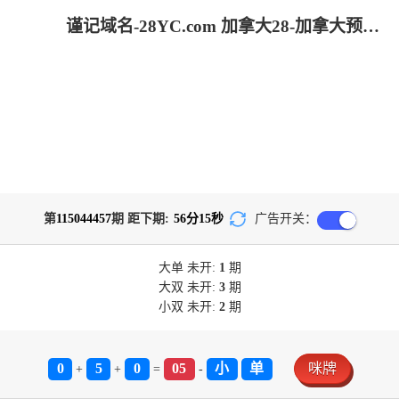
谨记域名-28YC.com 加拿大28-加拿大预测网|加拿大PC在线预测|28在线预测咪牌查询|加拿大PC结果查询_专注研究_加拿大2.8_官方数据!
第
115044457
期 距下期:
56
分
15
秒
广告开关：
大单
未开:
1
期
大双
未开:
3
期
小双
未开:
2
期
0
5
0
05
小
单
咪牌
+
+
=
-