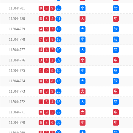
115044781
9
7
9
25
小
错
115044780
8
8
5
21
大
中
115044779
4
5
3
12
大
错
115044778
7
3
8
18
小
错
115044777
4
4
2
10
大
错
115044776
3
4
2
09
小
中
115044775
1
9
9
19
小
错
115044774
0
5
8
13
大
错
115044773
8
8
9
25
大
中
115044772
1
8
4
13
大
错
115044771
8
9
5
22
大
中
115044770
6
3
0
09
小
中