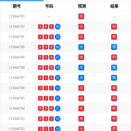
期号
号码
预测
结果
115044793
---
大
---
单
115044792
3
0
1
04
小
中
115044791
1
3
6
10
小
中
115044790
6
0
0
06
大
错
115044789
8
5
4
17
大
中
115044788
0
1
9
10
大
错
115044787
4
1
6
11
大
错
115044786
3
3
7
13
小
中
115044785
6
2
5
13
小
中
115044784
9
8
6
23
大
中
115044783
8
3
3
14
大
中
115044782
3
2
5
10
小
中