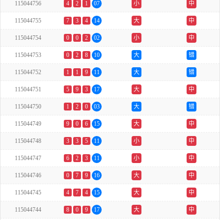
115044756
4
2
1
07
小
中
115044755
7
3
4
14
大
中
115044754
0
0
2
02
小
中
115044753
0
2
8
10
大
错
115044752
1
1
9
11
大
错
115044751
5
9
3
17
大
中
115044750
1
2
0
03
大
错
115044749
9
0
6
15
大
中
115044748
3
3
5
11
小
中
115044747
6
2
3
11
小
中
115044746
0
7
9
16
大
中
115044745
4
7
4
15
大
中
115044744
8
0
9
17
大
中