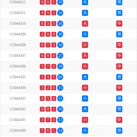
115044312
9
0
1
10
大
错
115044311
4
5
1
10
大
错
115044310
8
5
5
18
大
中
115044309
2
9
9
20
小
错
115044308
0
7
3
10
小
中
115044307
6
9
6
21
大
中
115044306
1
7
2
10
小
中
115044305
1
3
5
09
大
错
115044304
3
2
6
11
小
中
115044303
4
5
6
15
小
错
115044302
0
9
1
10
大
错
115044301
3
7
3
13
小
中
115044300
7
6
1
14
小
错