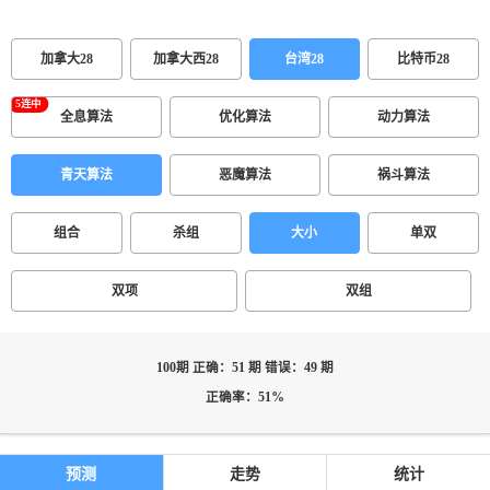
加拿大28
加拿大西28
台湾28
比特币28
全息算法
优化算法
动力算法
青天算法
恶魔算法
祸斗算法
组合
杀组
大小
单双
双项
双组
100期 正确：51 期 错误：49 期
正确率：51%
预测
走势
统计