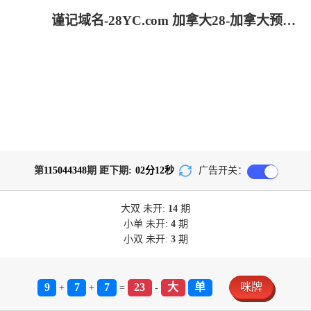
谨记域名-28YC.com 加拿大28-加拿大预测网|加拿大PC在线预测|28在线预测咪牌查询|加拿大PC结果查询_专注研究_加拿大2.8_官方数据!
第
115044348
期 距下期:
02
分
12
秒
广告开关：
大双
未开:
14
期
小单
未开:
4
期
小双
未开:
3
期
9
7
7
23
大
单
咪牌
+
+
=
-