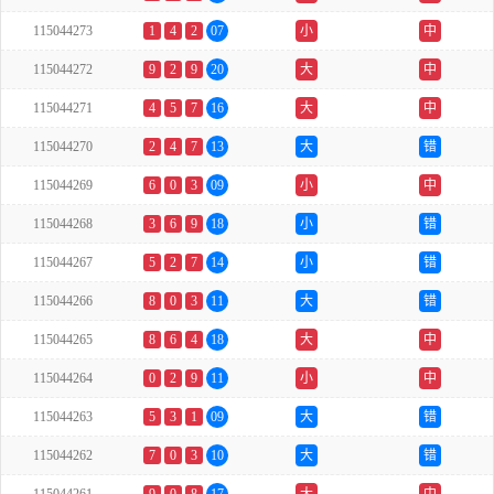
115044273
1
4
2
07
小
中
115044272
9
2
9
20
大
中
115044271
4
5
7
16
大
中
115044270
2
4
7
13
大
错
115044269
6
0
3
09
小
中
115044268
3
6
9
18
小
错
115044267
5
2
7
14
小
错
115044266
8
0
3
11
大
错
115044265
8
6
4
18
大
中
115044264
0
2
9
11
小
中
115044263
5
3
1
09
大
错
115044262
7
0
3
10
大
错