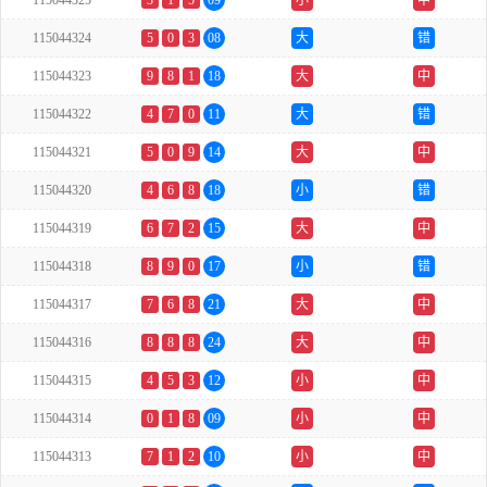
115044325
3
1
5
09
小
中
115044324
5
0
3
08
大
错
115044323
9
8
1
18
大
中
115044322
4
7
0
11
大
错
115044321
5
0
9
14
大
中
115044320
4
6
8
18
小
错
115044319
6
7
2
15
大
中
115044318
8
9
0
17
小
错
115044317
7
6
8
21
大
中
115044316
8
8
8
24
大
中
115044315
4
5
3
12
小
中
115044314
0
1
8
09
小
中
115044313
7
1
2
10
小
中