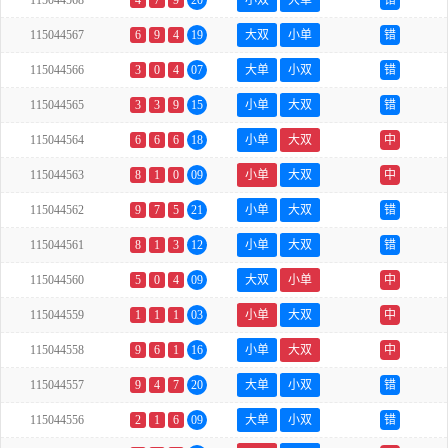
115044568
4
7
9
20
小双
大单
错
115044567
6
9
4
19
大双
小单
错
115044566
3
0
4
07
大单
小双
错
115044565
3
3
9
15
小单
大双
错
115044564
6
6
6
18
小单
大双
中
115044563
8
1
0
09
小单
大双
中
115044562
9
7
5
21
小单
大双
错
115044561
8
1
3
12
小单
大双
错
115044560
5
0
4
09
大双
小单
中
115044559
1
1
1
03
小单
大双
中
115044558
9
6
1
16
小单
大双
中
115044557
9
4
7
20
大单
小双
错
115044556
2
1
6
09
大单
小双
错