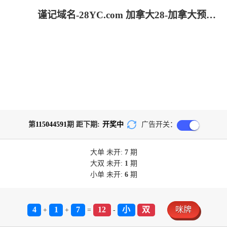
谨记域名-28YC.com 加拿大28-加拿大预测网|加拿大PC在线预测|28在线预测咪牌查询|加拿大PC结果查询_专注研究_加拿大2.8_官方数据!
第
115044591
期 距下期:
开奖中
广告开关：
大单
未开:
7
期
大双
未开:
1
期
小单
未开:
6
期
4
1
7
12
小
双
咪牌
+
+
=
-