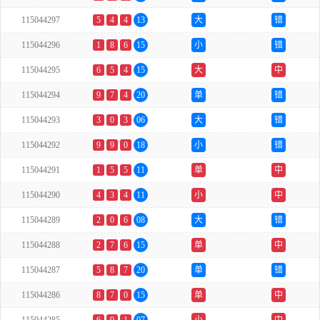
115044297
5
4
4
13
大
错
115044296
1
8
6
15
小
错
115044295
6
5
4
15
大
中
115044294
9
7
4
20
单
错
115044293
3
0
3
06
大
错
115044292
9
9
0
18
小
错
115044291
1
5
5
11
单
中
115044290
4
3
4
11
小
中
115044289
2
0
6
08
大
错
115044288
2
7
6
15
单
中
115044287
5
8
7
20
单
错
115044286
8
7
0
15
单
中