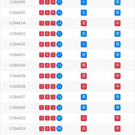
115044336
5
1
9
15
小
错
115044335
0
4
9
13
大
错
115044334
5
2
7
14
双
中
115044333
4
6
1
11
双
错
115044332
8
3
3
14
小
错
115044331
7
8
2
17
双
错
115044330
8
4
3
15
单
中
115044329
6
3
3
12
双
中
115044328
2
4
5
11
小
中
115044327
5
8
5
18
单
错
115044326
1
7
2
10
单
错
115044325
3
1
5
09
小
中
115044324
5
0
3
08
双
中