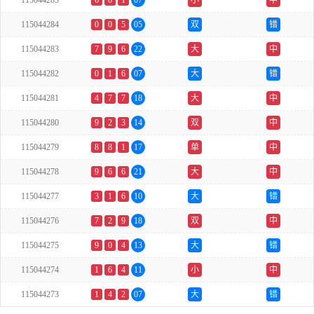
115044285
6
0
1
07
小
中
115044284
0
0
5
05
双
错
115044283
7
9
6
22
大
中
115044282
0
1
6
07
大
错
115044281
4
7
7
18
大
中
115044280
9
2
3
14
双
中
115044279
8
8
1
17
单
中
115044278
9
6
6
21
大
中
115044277
3
1
6
10
大
错
115044276
7
2
9
18
双
中
115044275
9
0
4
13
大
错
115044274
1
6
4
11
小
中
115044273
1
4
2
07
大
错