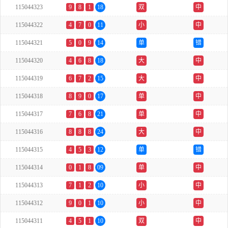
115044323
9
8
1
18
双
中
115044322
4
7
0
11
小
中
115044321
5
0
9
14
单
错
115044320
4
6
8
18
大
中
115044319
6
7
2
15
大
中
115044318
8
9
0
17
单
中
115044317
7
6
8
21
单
中
115044316
8
8
8
24
大
中
115044315
4
5
3
12
单
错
115044314
0
1
8
09
单
中
115044313
7
1
2
10
小
中
115044312
9
0
1
10
小
中
115044311
4
5
1
10
双
中