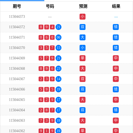
期号
号码
预测
结果
115044373
---
小
---
115044372
8
9
4
21
双
错
115044371
0
6
0
06
大
错
115044370
3
5
7
15
小
错
115044369
5
7
9
21
单
中
115044368
8
9
6
23
大
中
115044367
2
3
9
14
双
中
115044366
5
9
5
19
双
错
115044365
6
2
9
17
大
中
115044364
2
8
7
17
双
错
115044363
7
3
9
19
大
中
115044362
9
1
9
19
单
中