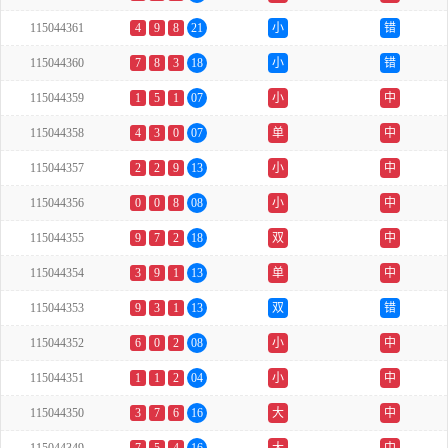
115044361
4
9
8
21
小
错
115044360
7
8
3
18
小
错
115044359
1
5
1
07
小
中
115044358
4
3
0
07
单
中
115044357
2
2
9
13
小
中
115044356
0
0
8
08
小
中
115044355
9
7
2
18
双
中
115044354
3
9
1
13
单
中
115044353
9
3
1
13
双
错
115044352
6
0
2
08
小
中
115044351
1
1
2
04
小
中
115044350
3
7
6
16
大
中