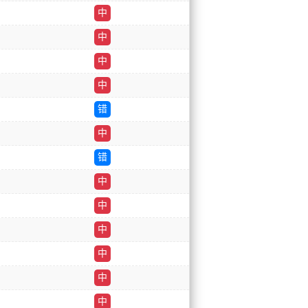
中
中
中
中
错
中
错
中
中
中
中
中
中