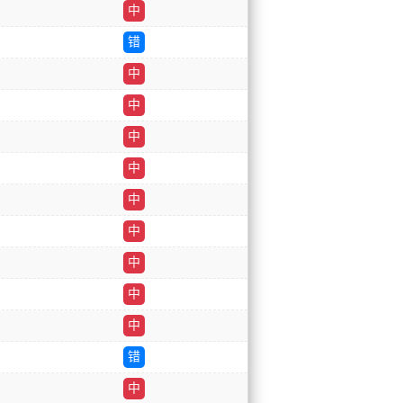
中
错
中
中
中
中
中
中
中
中
中
错
中