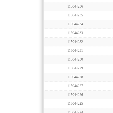
115044236
115044235
115044234
115044233
115044232
115044231
115044230
115044229
115044228
115044227
115044226
115044225
115044224