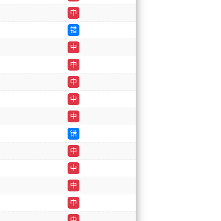
中
错
中
中
中
中
中
错
中
中
中
中
中