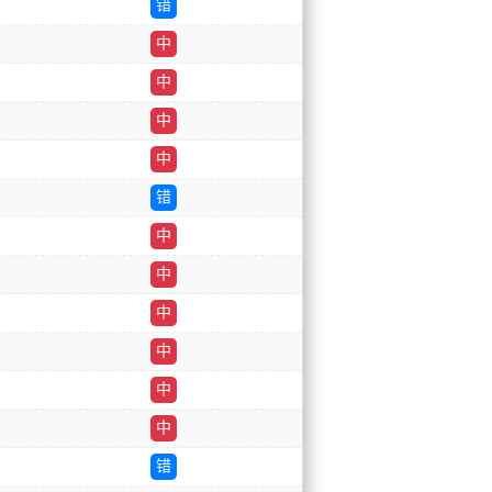
错
中
中
中
中
错
中
中
中
中
中
中
错