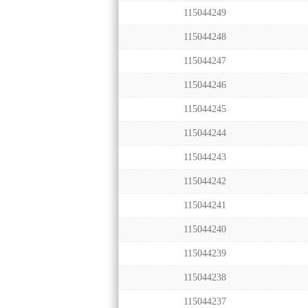
115044249
115044248
115044247
115044246
115044245
115044244
115044243
115044242
115044241
115044240
115044239
115044238
115044237