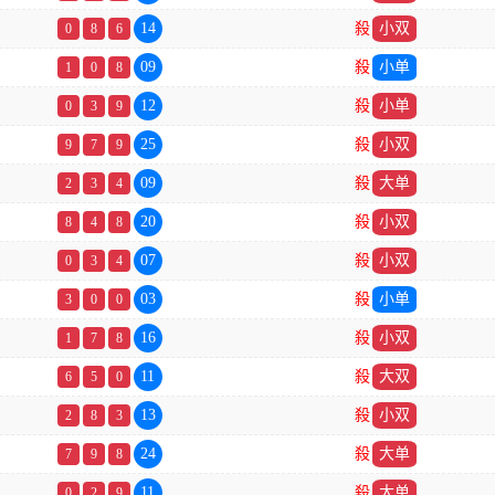
14
殺
小双
0
8
6
09
殺
小单
1
0
8
12
殺
小单
0
3
9
25
殺
小双
9
7
9
09
殺
大单
2
3
4
20
殺
小双
8
4
8
07
殺
小双
0
3
4
03
殺
小单
3
0
0
16
殺
小双
1
7
8
11
殺
大双
6
5
0
13
殺
小双
2
8
3
24
殺
大单
7
9
8
11
殺
大单
0
2
9