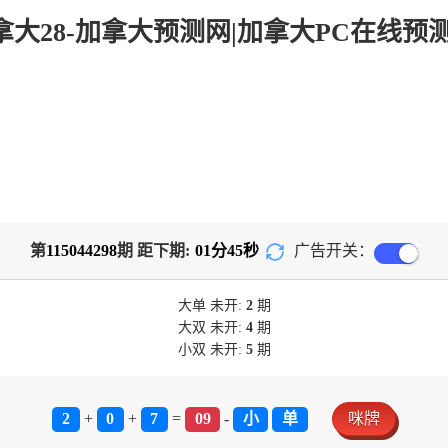
第
115044298
期 距下期:
01
分
45
秒
广告开关：
大单
未开:
2
期
大双
未开:
4
期
小双
未开:
5
期
2
+
0
+
7
=
09
-
小
单
咪牌