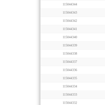
115044344
115044343
115044342
115044341
115044340
115044339
115044338
115044337
115044336
115044335
115044334
115044333
115044332