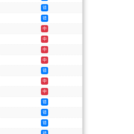
错
错
中
中
中
中
错
中
中
错
错
错
错