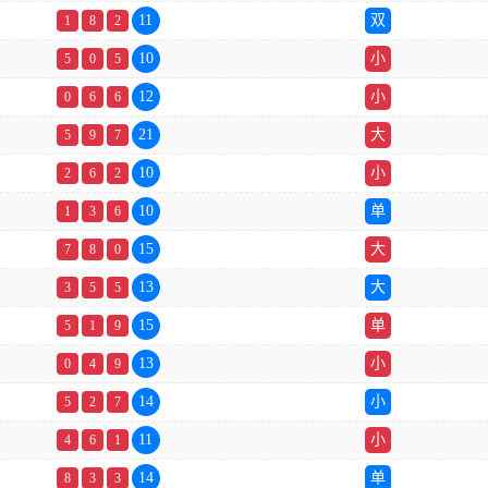
11
双
1
8
2
10
小
5
0
5
12
小
0
6
6
21
大
5
9
7
10
小
2
6
2
10
单
1
3
6
15
大
7
8
0
13
大
3
5
5
15
单
5
1
9
13
小
0
4
9
14
小
5
2
7
11
小
4
6
1
14
单
8
3
3