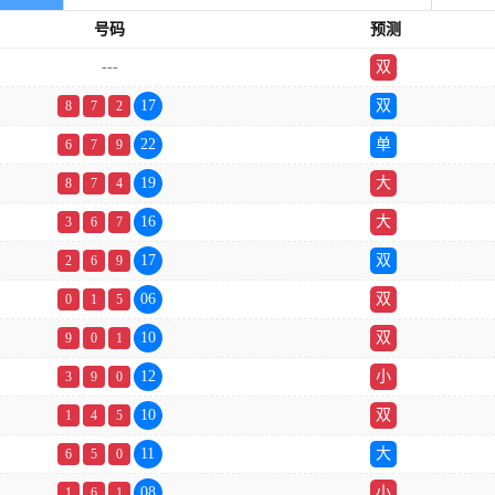
号码
预测
---
双
17
双
8
7
2
22
单
6
7
9
19
大
8
7
4
16
大
3
6
7
17
双
2
6
9
06
双
0
1
5
10
双
9
0
1
12
小
3
9
0
10
双
1
4
5
11
大
6
5
0
08
小
1
6
1