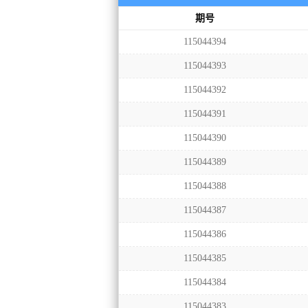
期号
115044394
115044393
115044392
115044391
115044390
115044389
115044388
115044387
115044386
115044385
115044384
115044383