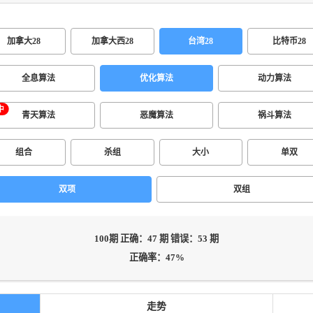
加拿大28
加拿大西28
台湾28
比特币28
全息算法
优化算法
动力算法
青天算法
恶魔算法
祸斗算法
组合
杀组
大小
单双
双项
双组
100期 正确：47 期 错误：53 期
正确率：47%
走势