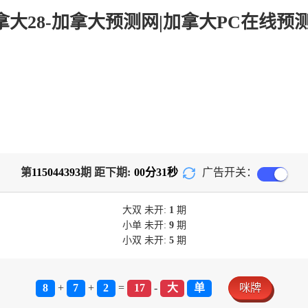
第
115044393
期 距下期:
00
分
31
秒
广告开关：
大双
未开:
1
期
小单
未开:
9
期
小双
未开:
5
期
8
+
7
+
2
=
17
-
大
单
咪牌