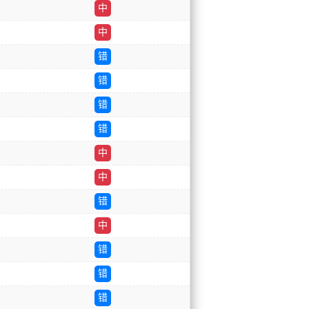
中
中
错
错
错
错
中
中
错
中
错
错
错