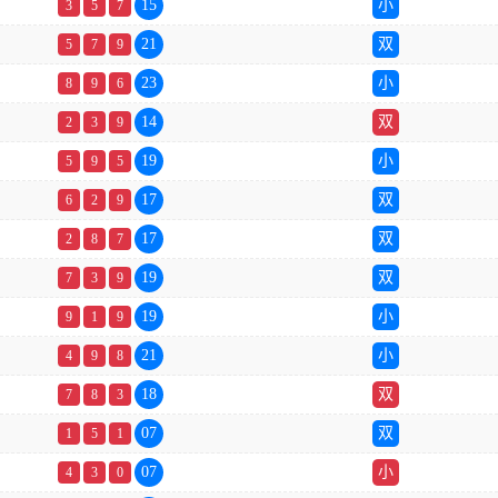
15
小
3
5
7
21
双
5
7
9
23
小
8
9
6
14
双
2
3
9
19
小
5
9
5
17
双
6
2
9
17
双
2
8
7
19
双
7
3
9
19
小
9
1
9
21
小
4
9
8
18
双
7
8
3
07
双
1
5
1
07
小
4
3
0