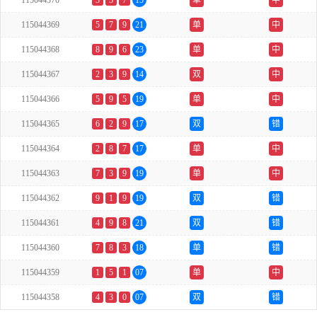
115044370
3
5
7
15
单
中
115044369
5
7
9
21
单
中
115044368
8
9
6
23
单
中
115044367
2
3
9
14
双
中
115044366
5
9
5
19
单
中
115044365
6
2
9
17
双
错
115044364
2
8
7
17
单
中
115044363
7
3
9
19
单
中
115044362
9
1
9
19
双
错
115044361
4
9
8
21
双
错
115044360
7
8
3
18
单
错
115044359
1
5
1
07
单
中
115044358
4
3
0
07
双
错