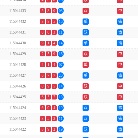
115044434
4
6
8
18
双
中
115044433
5
3
0
08
双
中
115044432
3
8
5
16
单
错
115044431
0
8
3
11
双
错
115044430
9
1
4
14
单
错
115044429
2
5
9
16
双
中
115044428
2
1
4
07
单
中
115044427
6
7
7
20
单
错
115044426
0
9
5
14
双
中
115044425
6
5
7
18
双
中
115044424
6
9
4
19
双
错
115044423
3
5
3
11
双
错
115044422
8
9
2
19
双
错