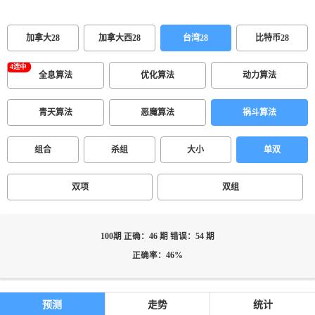
加拿大28
加拿大西28
台湾28
比特币28
全息算法
优化算法
动力算法
青天算法
恶魔算法
祸斗算法
组合
杀组
大小
单双
双项
双组
100期 正确：46 期 错误：54 期
正确率：46%
预测
走势
统计