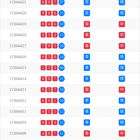
115044421
0
0
7
07
双
错
115044420
9
8
8
25
双
错
115044419
0
4
6
10
双
中
115044418
6
5
4
15
单
中
115044417
7
9
3
19
单
中
115044416
9
5
0
14
单
错
115044415
2
3
3
08
单
错
115044414
6
8
7
21
双
错
115044413
0
3
7
10
双
中
115044412
9
6
1
16
单
错
115044411
6
1
5
12
单
错
115044410
6
2
4
12
单
错
115044409
4
0
7
11
单
中