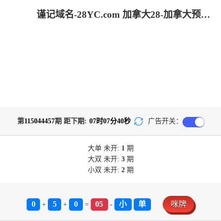
谨记域名-28YC.com 加拿大28-加拿大预测网|加拿大PC在线预测|28在线预测咪牌查询|加拿大PC结果查询_专注研究_加拿大2.8_官方数据!
第
115044457
期 距下期:
07
时
07
分
40
秒
广告开关：
大单
未开:
1
期
大双
未开:
3
期
小双
未开:
2
期
0
5
0
05
小
单
咪牌
+
+
=
-