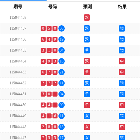
期号
号码
预测
结果
115044458
---
双
---
115044457
0
5
0
05
双
错
115044456
6
4
9
19
双
错
115044455
3
1
0
04
单
错
115044454
4
9
3
16
双
中
115044453
6
7
8
21
单
中
115044452
2
7
2
11
双
错
115044451
3
0
1
04
单
错
115044450
4
4
1
09
单
中
115044449
4
1
6
11
双
错
115044448
2
8
8
18
双
中
115044447
7
5
5
17
双
错