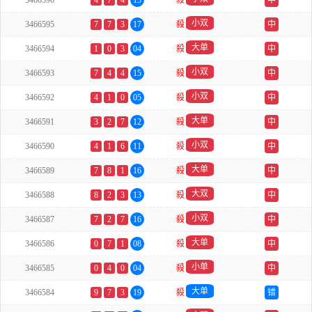
3466596
4
7
4
15
殺
中
小双
3466595
7
7
3
17
殺
中
大单
3466594
1
0
3
04
殺
中
小双
3466593
7
4
4
15
殺
中
小双
3466592
4
1
0
05
殺
中
大单
3466591
3
2
7
12
殺
中
小双
3466590
4
1
6
11
殺
中
大单
3466589
7
8
1
16
殺
中
大双
3466588
8
2
3
13
殺
中
小双
3466587
7
2
7
16
殺
中
大单
3466586
0
7
1
08
殺
中
小单
3466585
0
4
0
04
殺
中
大单
3466584
9
7
3
19
殺
错