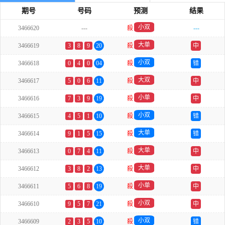
期号
号码
预测
结果
小双
3466620
---
殺
---
大单
3466619
3
8
9
20
殺
中
小双
3466618
0
4
0
04
殺
错
大双
3466617
5
0
6
11
殺
中
小单
3466616
7
3
9
19
殺
中
小双
3466615
4
5
1
10
殺
错
大单
3466614
9
1
5
15
殺
错
大单
3466613
0
7
4
11
殺
中
大单
3466612
3
8
2
13
殺
中
小单
3466611
5
6
8
19
殺
中
小双
3466610
9
5
7
21
殺
中
小双
3466609
2
3
5
10
殺
错