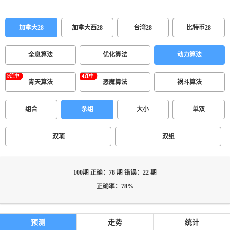
加拿大28
加拿大西28
台湾28
比特币28
全息算法
优化算法
动力算法
青天算法
恶魔算法
祸斗算法
组合
杀组
大小
单双
双项
双组
100期 正确：78 期 错误：22 期
正确率：78%
预测
走势
统计