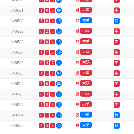
3466532
6
0
3
09
殺
中
大单
3466531
1
0
8
09
殺
中
大单
3466530
5
6
4
15
殺
错
小双
3466529
6
2
7
15
殺
中
大单
3466528
9
0
4
13
殺
中
大双
3466527
1
7
2
10
殺
中
大双
3466526
0
4
7
11
殺
中
大单
3466525
1
1
1
03
殺
中
大双
3466524
2
0
4
06
殺
中
小双
3466523
6
3
2
11
殺
中
小单
3466522
4
0
8
12
殺
中
小单
3466521
8
1
4
13
殺
错
大单
3466520
7
5
3
15
殺
错