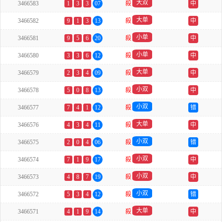
大双
3466583
1
3
3
07
殺
中
大单
3466582
9
1
3
13
殺
中
小单
3466581
9
5
6
20
殺
中
小单
3466580
3
3
6
12
殺
中
大单
3466579
2
3
4
09
殺
中
小双
3466578
5
0
8
13
殺
中
小双
3466577
7
4
1
12
殺
错
大单
3466576
4
3
4
11
殺
中
小双
3466575
2
0
4
06
殺
错
小双
3466574
7
1
9
17
殺
中
小双
3466573
4
8
7
19
殺
中
小双
3466572
5
3
4
12
殺
错
大单
3466571
4
1
9
14
殺
中