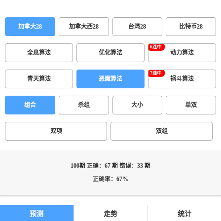
加拿大28
加拿大西28
台湾28
比特币28
全息算法
优化算法
动力算法
青天算法
恶魔算法
祸斗算法
组合
杀组
大小
单双
双项
双组
100期 正确：67 期 错误：33 期
正确率：67%
预测
走势
统计