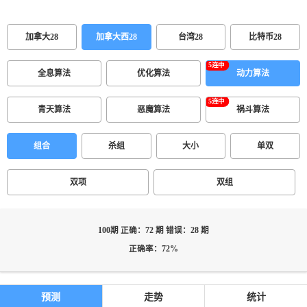
加拿大28
加拿大西28
台湾28
比特币28
全息算法
优化算法
动力算法
青天算法
恶魔算法
祸斗算法
组合
杀组
大小
单双
双项
双组
100期 正确：72 期 错误：28 期
正确率：72%
预测
走势
统计