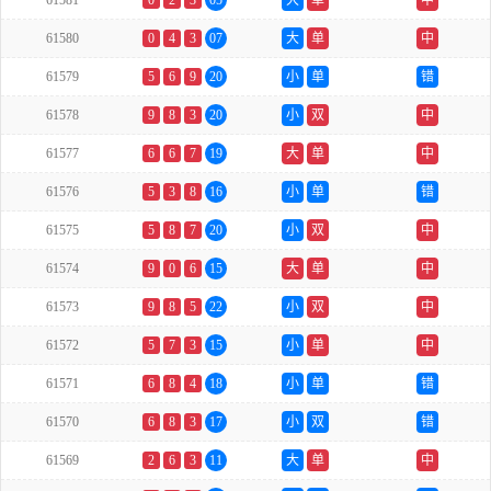
61581
0
2
3
05
大
单
中
61580
0
4
3
07
大
单
中
61579
5
6
9
20
小
单
错
61578
9
8
3
20
小
双
中
61577
6
6
7
19
大
单
中
61576
5
3
8
16
小
单
错
61575
5
8
7
20
小
双
中
61574
9
0
6
15
大
单
中
61573
9
8
5
22
小
双
中
61572
5
7
3
15
小
单
中
61571
6
8
4
18
小
单
错
61570
6
8
3
17
小
双
错
61569
2
6
3
11
大
单
中