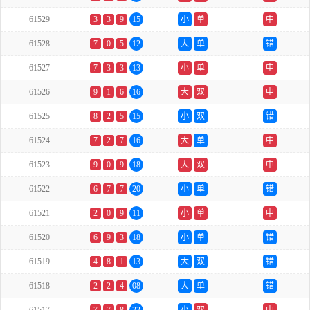
61529
3
3
9
15
小
单
中
61528
7
0
5
12
大
单
错
61527
7
3
3
13
小
单
中
61526
9
1
6
16
大
双
中
61525
8
2
5
15
小
双
错
61524
7
2
7
16
大
单
中
61523
9
0
9
18
大
双
中
61522
6
7
7
20
小
单
错
61521
2
0
9
11
小
单
中
61520
6
9
3
18
小
单
错
61519
4
8
1
13
大
双
错
61518
2
2
4
08
大
单
错