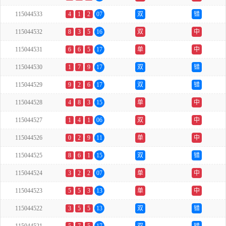
115044533
4
1
2
07
双
错
115044532
8
3
5
16
双
中
115044531
6
6
5
17
单
中
115044530
1
7
9
17
双
错
115044529
9
2
6
17
双
错
115044528
4
8
3
15
单
中
115044527
1
4
1
06
双
中
115044526
0
2
9
11
单
中
115044525
8
6
1
15
双
错
115044524
3
2
2
07
单
中
115044523
5
5
3
13
单
中
115044522
3
5
5
13
双
错