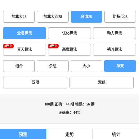
加拿大28
加拿大西28
台湾28
比特币28
全息算法
优化算法
动力算法
青天算法
恶魔算法
祸斗算法
组合
杀组
大小
单双
双项
双组
100期 正确：44 期 错误：56 期
正确率：44%
预测
走势
统计