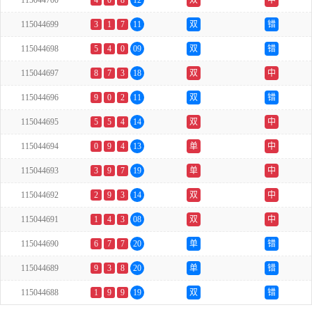
115044700
4
0
8
12
双
中
115044699
3
1
7
11
双
错
115044698
5
4
0
09
双
错
115044697
8
7
3
18
双
中
115044696
9
0
2
11
双
错
115044695
5
5
4
14
双
中
115044694
0
9
4
13
单
中
115044693
3
9
7
19
单
中
115044692
2
9
3
14
双
中
115044691
1
4
3
08
双
中
115044690
6
7
7
20
单
错
115044689
9
3
8
20
单
错
115044688
1
9
9
19
双
错