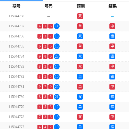
期号
号码
预测
结果
115044788
---
双
---
115044787
4
1
6
11
单
中
115044786
3
3
7
13
双
错
115044785
6
2
5
13
单
中
115044784
9
8
6
23
双
错
115044783
8
3
3
14
双
中
115044782
3
2
5
10
单
错
115044781
9
7
9
25
单
中
115044780
8
8
5
21
双
错
115044779
4
5
3
12
单
错
115044778
7
3
8
18
双
中
115044777
4
4
2
10
单
错