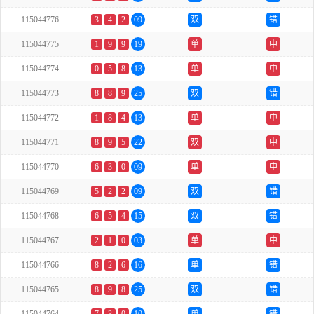
115044776
3
4
2
09
双
错
115044775
1
9
9
19
单
中
115044774
0
5
8
13
单
中
115044773
8
8
9
25
双
错
115044772
1
8
4
13
单
中
115044771
8
9
5
22
双
中
115044770
6
3
0
09
单
中
115044769
5
2
2
09
双
错
115044768
6
5
4
15
双
错
115044767
2
1
0
03
单
中
115044766
8
2
6
16
单
错
115044765
8
9
8
25
双
错