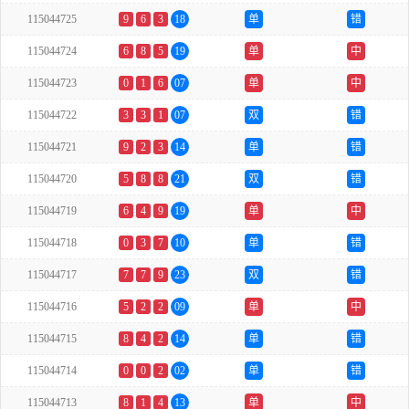
115044725
9
6
3
18
单
错
115044724
6
8
5
19
单
中
115044723
0
1
6
07
单
中
115044722
3
3
1
07
双
错
115044721
9
2
3
14
单
错
115044720
5
8
8
21
双
错
115044719
6
4
9
19
单
中
115044718
0
3
7
10
单
错
115044717
7
7
9
23
双
错
115044716
5
2
2
09
单
中
115044715
8
4
2
14
单
错
115044714
0
0
2
02
单
错
115044713
8
1
4
13
单
中