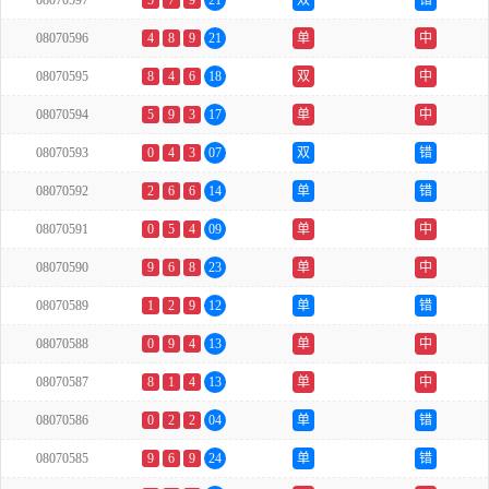
08070597
5
7
9
21
双
错
08070596
4
8
9
21
单
中
08070595
8
4
6
18
双
中
08070594
5
9
3
17
单
中
08070593
0
4
3
07
双
错
08070592
2
6
6
14
单
错
08070591
0
5
4
09
单
中
08070590
9
6
8
23
单
中
08070589
1
2
9
12
单
错
08070588
0
9
4
13
单
中
08070587
8
1
4
13
单
中
08070586
0
2
2
04
单
错
08070585
9
6
9
24
单
错