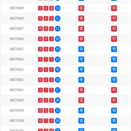
08070609
2
4
8
14
双
中
08070608
5
8
2
15
单
中
08070607
0
9
2
11
单
中
08070606
6
0
3
09
单
中
08070605
3
4
3
10
单
错
08070604
1
7
5
13
双
错
08070603
5
2
1
08
单
错
08070602
6
4
6
16
单
错
08070601
5
7
5
17
单
中
08070600
4
2
0
06
双
中
08070599
8
8
6
22
单
错
08070598
0
7
2
09
双
错