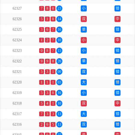
62327
7
8
8
23
小
错
62326
5
1
8
14
双
中
62325
3
6
7
16
单
错
62324
1
2
7
10
小
中
62323
0
8
7
15
小
错
62322
9
9
8
26
单
错
62321
5
3
1
09
双
错
62320
1
1
1
03
大
错
62319
5
3
8
16
小
错
62318
5
4
1
10
双
中
62317
7
3
3
13
大
错
62316
2
6
5
13
双
错