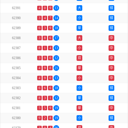
62391
4
0
9
13
大
错
62390
3
4
7
14
小
错
62389
6
3
9
18
单
错
62388
3
8
6
17
大
中
62387
8
1
4
13
小
中
62386
3
9
0
12
双
中
62385
4
9
8
21
单
中
62384
4
9
0
13
小
中
62383
6
6
6
18
小
错
62382
8
3
1
12
单
错
62381
5
5
9
19
单
中
62380
9
2
8
19
小
错