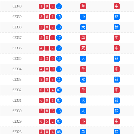
62340
1
9
7
17
单
中
62339
8
6
1
15
小
错
62338
3
8
2
13
大
错
62337
5
8
4
17
单
中
62336
4
1
7
12
双
中
62335
5
3
5
13
大
错
62334
4
0
9
13
单
中
62333
8
0
3
11
双
错
62332
0
3
4
07
单
中
62331
6
0
1
07
大
错
62330
2
8
3
13
大
错
62329
0
5
2
07
小
中
62328
4
0
4
08
单
错