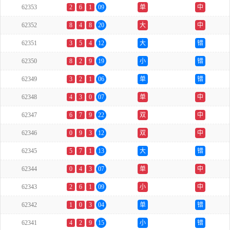
62353
2
6
1
09
单
中
62352
8
4
8
20
大
中
62351
3
5
4
12
大
错
62350
8
2
9
19
小
错
62349
3
2
1
06
单
错
62348
4
3
0
07
单
中
62347
6
7
9
22
双
中
62346
0
9
3
12
双
中
62345
5
7
1
13
大
错
62344
0
4
3
07
单
中
62343
2
6
1
09
小
中
62342
1
0
3
04
单
错
62341
4
2
9
15
小
错