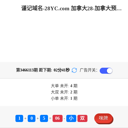
谨记域名-28YC.com 加拿大28-加拿大预测网|加拿大PC在线预测|28在线预测咪牌查询|加拿大PC结果查询_专注研究_加拿大2.8_官方数据!
第
3466113
期 距下期:
02
分
41
秒
广告开关：
大单
未开:
4
期
大双
未开:
2
期
小单
未开:
1
期
1
0
5
06
小
双
咪牌
+
+
=
-