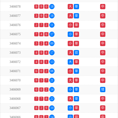
3466078
9
9
0
18
大
单
中
3466077
3
9
6
18
大
单
中
3466076
2
7
2
11
小
单
中
3466075
7
4
6
17
小
单
中
3466074
3
2
4
09
小
单
中
3466073
4
9
4
17
大
双
中
3466072
4
8
1
13
大
单
中
3466071
6
0
2
08
小
单
中
3466070
9
5
7
21
大
单
中
3466069
6
6
2
14
小
单
错
3466068
7
7
8
22
大
单
中
3466067
8
2
9
19
小
单
中
3466066
6
6
2
14
小
双
中