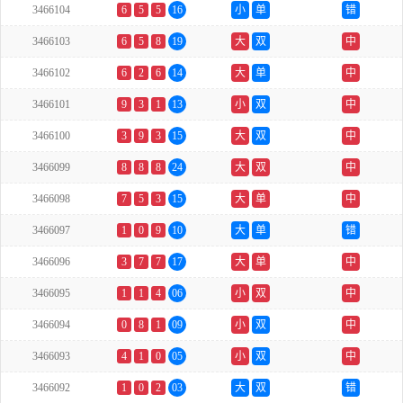
3466104
6
5
5
16
小
单
错
3466103
6
5
8
19
大
双
中
3466102
6
2
6
14
大
单
中
3466101
9
3
1
13
小
双
中
3466100
3
9
3
15
大
双
中
3466099
8
8
8
24
大
双
中
3466098
7
5
3
15
大
单
中
3466097
1
0
9
10
大
单
错
3466096
3
7
7
17
大
单
中
3466095
1
1
4
06
小
双
中
3466094
0
8
1
09
小
双
中
3466093
4
1
0
05
小
双
中
3466092
1
0
2
03
大
双
错