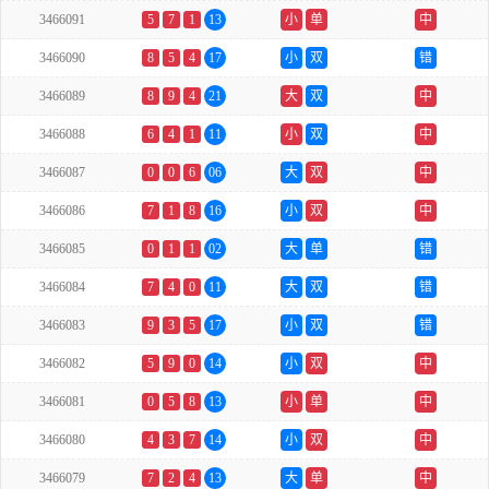
3466091
5
7
1
13
小
单
中
3466090
8
5
4
17
小
双
错
3466089
8
9
4
21
大
双
中
3466088
6
4
1
11
小
双
中
3466087
0
0
6
06
大
双
中
3466086
7
1
8
16
小
双
中
3466085
0
1
1
02
大
单
错
3466084
7
4
0
11
大
双
错
3466083
9
3
5
17
小
双
错
3466082
5
9
0
14
小
双
中
3466081
0
5
8
13
小
单
中
3466080
4
3
7
14
小
双
中
3466079
7
2
4
13
大
单
中