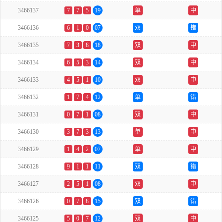
3466137
7
7
5
19
单
中
3466136
6
1
0
07
双
错
3466135
7
3
8
18
双
中
3466134
6
5
3
14
双
中
3466133
4
5
1
10
双
中
3466132
1
7
4
12
单
错
3466131
0
7
1
08
双
中
3466130
3
7
3
13
单
中
3466129
1
4
2
07
单
中
3466128
9
1
1
11
双
错
3466127
2
5
1
08
双
中
3466126
0
7
8
15
双
错
3466125
5
0
7
12
双
中