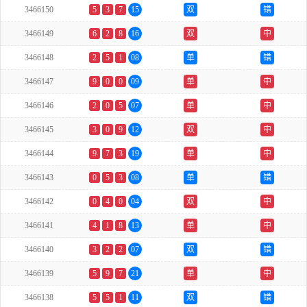
3466150
5
3
7
15
双
错
3466149
6
2
8
16
双
中
3466148
2
5
1
08
单
错
3466147
9
0
0
09
单
中
3466146
2
0
5
07
单
中
3466145
3
0
9
12
双
中
3466144
9
7
3
19
单
中
3466143
0
5
3
08
单
错
3466142
0
4
0
04
双
中
3466141
4
1
8
13
单
中
3466140
3
2
2
07
双
错
3466139
5
9
7
21
单
中
3466138
5
5
1
11
双
错