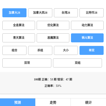
加拿大28
加拿大西28
台湾28
比特币28
全息算法
优化算法
动力算法
青天算法
恶魔算法
祸斗算法
组合
杀组
大小
单双
双项
双组
100期 正确：53 期 错误：47 期
正确率：53%
预测
走势
统计