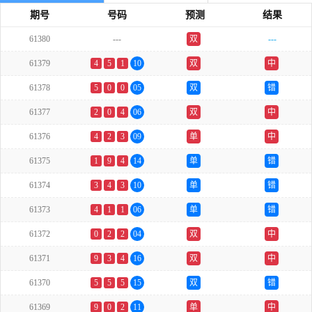
期号
号码
预测
结果
61380
---
双
---
61379
4
5
1
10
双
中
61378
5
0
0
05
双
错
61377
2
0
4
06
双
中
61376
4
2
3
09
单
中
61375
1
9
4
14
单
错
61374
3
4
3
10
单
错
61373
4
1
1
06
单
错
61372
0
2
2
04
双
中
61371
9
3
4
16
双
中
61370
5
5
5
15
双
错
61369
9
0
2
11
单
中