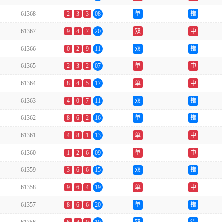
61368
2
3
3
08
单
错
61367
9
4
7
20
双
中
61366
0
2
9
11
双
错
61365
2
3
2
07
单
中
61364
8
4
5
17
单
中
61363
4
0
7
11
双
错
61362
8
6
2
16
单
错
61361
4
8
1
13
单
中
61360
1
2
6
09
单
中
61359
3
6
6
15
双
错
61358
9
6
4
19
单
中
61357
8
6
6
20
单
错