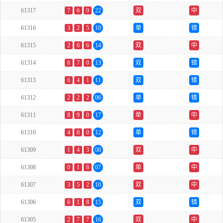
61317
7
6
9
22
双
中
61316
3
2
5
10
单
错
61315
2
6
6
14
双
中
61314
6
7
0
13
双
错
61313
6
4
1
11
双
错
61312
2
2
2
06
单
错
61311
8
9
0
17
单
中
61310
4
8
0
12
单
错
61309
1
4
3
08
双
中
61308
0
1
6
07
单
中
61307
3
5
2
10
双
中
61306
6
1
8
15
双
错
61305
2
7
7
16
双
中