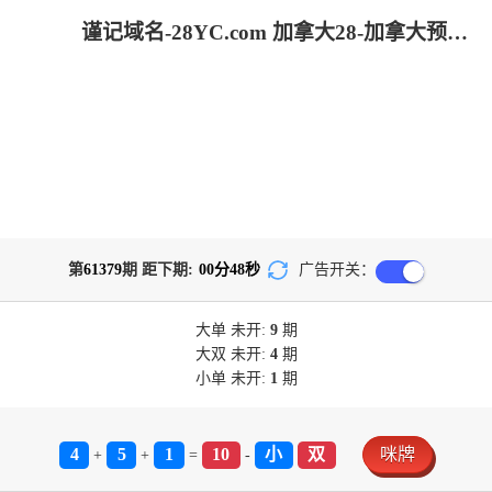
谨记域名-28YC.com 加拿大28-加拿大预测网|加拿大PC在线预测|28在线预测咪牌查询|加拿大PC结果查询_专注研究_加拿大2.8_官方数据!
第
61379
期 距下期:
00
分
48
秒
广告开关：
大单
未开:
9
期
大双
未开:
4
期
小单
未开:
1
期
4
5
1
10
小
双
咪牌
+
+
=
-