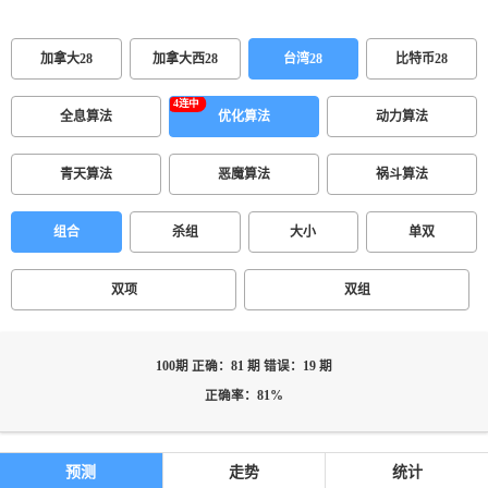
加拿大28
加拿大西28
台湾28
比特币28
全息算法
优化算法
动力算法
青天算法
恶魔算法
祸斗算法
组合
杀组
大小
单双
双项
双组
100期 正确：81 期 错误：19 期
正确率：81%
预测
走势
统计