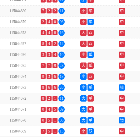
115044681
3
9
5
17
小
单
中
115044680
7
2
2
11
小
单
中
115044679
2
4
0
06
小
单
中
115044678
4
4
8
16
大
双
中
115044677
8
4
2
14
大
双
中
115044676
3
3
4
10
小
单
中
115044675
7
7
9
23
大
单
中
115044674
9
3
6
18
小
双
中
115044673
8
6
6
20
小
单
错
115044672
8
2
1
11
大
单
中
115044671
0
4
5
09
大
单
中
115044670
0
5
1
06
大
单
错
115044669
7
5
1
13
小
双
中