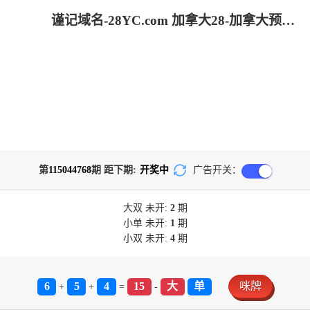
谨记域名-28YC.com 加拿大28-加拿大预测网|加拿大PC在线预测|28在线预测咪牌查询|加拿大PC结果查询_专注研究_加拿大2.8_官方数据!
第
115044768
期 距下期:
开奖中
广告开关：
大双
未开:
2
期
小单
未开:
1
期
小双
未开:
4
期
6
5
4
15
大
单
咪牌
+
+
=
-