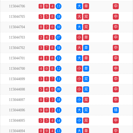
115044706
0
9
4
13
大
单
中
115044705
5
5
8
18
大
双
中
115044704
8
2
0
10
大
双
中
115044703
2
4
1
07
小
单
中
115044702
3
7
8
18
大
单
中
115044701
4
1
8
13
大
单
中
115044700
4
0
8
12
小
单
中
115044699
3
1
7
11
小
双
中
115044698
5
4
0
09
小
双
中
115044697
8
7
3
18
小
双
中
115044696
9
0
2
11
大
双
错
115044695
5
5
4
14
小
双
中
115044694
0
9
4
13
大
单
中