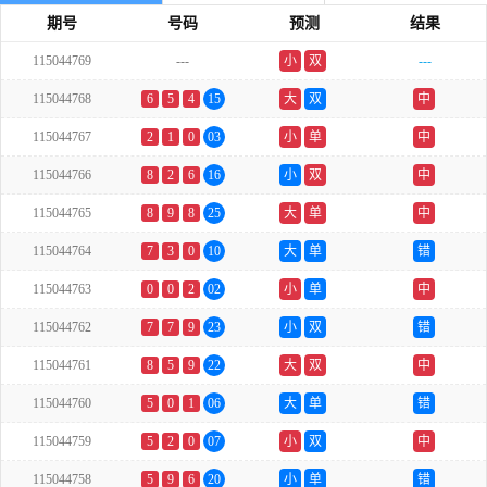
期号
号码
预测
结果
115044769
---
小
双
---
115044768
6
5
4
15
大
双
中
115044767
2
1
0
03
小
单
中
115044766
8
2
6
16
小
双
中
115044765
8
9
8
25
大
单
中
115044764
7
3
0
10
大
单
错
115044763
0
0
2
02
小
单
中
115044762
7
7
9
23
小
双
错
115044761
8
5
9
22
大
双
中
115044760
5
0
1
06
大
单
错
115044759
5
2
0
07
小
双
中
115044758
5
9
6
20
小
单
错