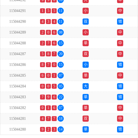
115044292
9
9
0
18
大
中
115044291
1
5
5
11
小
中
115044290
4
3
4
11
双
错
115044289
2
0
6
08
小
中
115044288
2
7
6
15
单
中
115044287
5
8
7
20
双
中
115044286
8
7
0
15
小
错
115044285
6
0
1
07
单
中
115044284
0
0
5
05
大
错
115044283
7
9
6
22
单
错
115044282
0
1
6
07
单
中
115044281
4
7
7
18
双
中
115044280
9
2
3
14
单
错