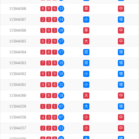
115044368
8
9
6
23
单
中
115044367
2
3
9
14
小
错
115044366
5
9
5
19
单
中
115044365
6
2
9
17
大
中
115044364
2
8
7
17
双
错
115044363
7
3
9
19
双
错
115044362
9
1
9
19
小
错
115044361
4
9
8
21
小
错
115044360
7
8
3
18
大
中
115044359
1
5
1
07
大
错
115044358
4
3
0
07
小
中
115044357
2
2
9
13
小
中