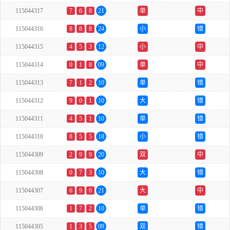
115044317
7
6
8
21
单
中
115044316
8
8
8
24
小
错
115044315
4
5
3
12
小
中
115044314
0
1
8
09
单
中
115044313
7
1
2
10
单
错
115044312
9
0
1
10
大
错
115044311
4
5
1
10
单
错
115044310
8
5
5
18
小
错
115044309
2
9
9
20
双
中
115044308
0
7
3
10
大
错
115044307
6
9
6
21
大
中
115044306
1
7
2
10
单
错
115044305
1
3
5
09
双
错