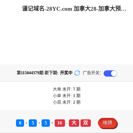
谨记域名-28YC.com 加拿大28-加拿大预测网|加拿大PC在线预测|28在线预测咪牌查询|加拿大PC结果查询_专注研究_加拿大2.8_官方数据!
第
115044379
期 距下期:
开奖中
广告开关：
大单
未开:
7
期
小单
未开:
1
期
小双
未开:
2
期
6
5
5
16
大
双
咪牌
+
+
=
-