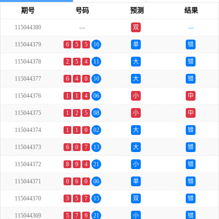
期号
号码
预测
结果
115044380
---
双
---
115044379
6
5
5
16
单
错
115044378
2
5
4
11
大
错
115044377
6
4
0
10
大
错
115044376
1
1
4
06
小
中
115044375
1
2
5
08
小
中
115044374
1
1
0
02
大
错
115044373
6
0
7
13
大
错
115044372
8
9
4
21
小
错
115044371
0
6
0
06
单
错
115044370
3
5
7
15
双
错
115044369
5
7
9
21
小
错