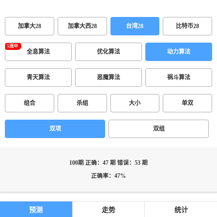
加拿大28
加拿大西28
台湾28
比特币28
全息算法
优化算法
动力算法
青天算法
恶魔算法
祸斗算法
组合
杀组
大小
单双
双项
双组
100期 正确：47 期 错误：53 期
正确率：47%
预测
走势
统计