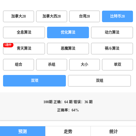
加拿大28
加拿大西28
台湾28
比特币28
全息算法
优化算法
动力算法
青天算法
恶魔算法
祸斗算法
组合
杀组
大小
单双
双项
双组
100期 正确：64 期 错误：36 期
正确率：64%
预测
走势
统计