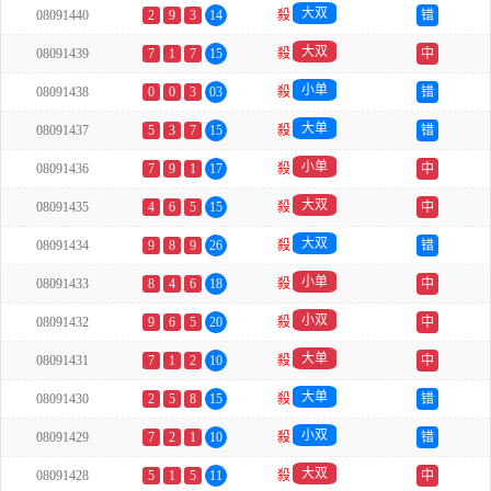
大双
08091440
2
9
3
14
殺
错
大双
08091439
7
1
7
15
殺
中
小单
08091438
0
0
3
03
殺
错
大单
08091437
5
3
7
15
殺
错
小单
08091436
7
9
1
17
殺
中
大双
08091435
4
6
5
15
殺
中
大双
08091434
9
8
9
26
殺
错
小单
08091433
8
4
6
18
殺
中
小双
08091432
9
6
5
20
殺
中
大单
08091431
7
1
2
10
殺
中
大单
08091430
2
5
8
15
殺
错
小双
08091429
7
2
1
10
殺
错
大双
08091428
5
1
5
11
殺
中