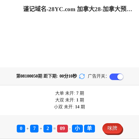
谨记域名-28YC.com 加拿大28-加拿大预测网|加拿大PC在线预测|28在线预测咪牌查询|加拿大PC结果查询_专注研究_加拿大2.8_官方数据!
第
08100050
期 距下期:
00
分
10
秒
广告开关：
大单
未开:
7
期
大双
未开:
1
期
小双
未开:
14
期
0
7
2
09
小
单
咪牌
+
+
=
-